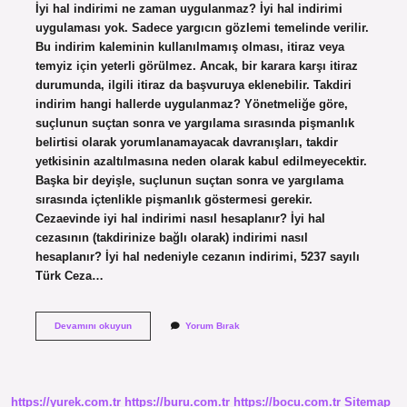
İyi hal indirimi ne zaman uygulanmaz? İyi hal indirimi
uygulaması yok. Sadece yargıcın gözlemi temelinde verilir.
Bu indirim kaleminin kullanılmamış olması, itiraz veya
temyiz için yeterli görülmez. Ancak, bir karara karşı itiraz
durumunda, ilgili itiraz da başvuruya eklenebilir. Takdiri
indirim hangi hallerde uygulanmaz? Yönetmeliğe göre,
suçlunun suçtan sonra ve yargılama sırasında pişmanlık
belirtisi olarak yorumlanamayacak davranışları, takdir
yetkisinin azaltılmasına neden olarak kabul edilmeyecektir.
Başka bir deyişle, suçlunun suçtan sonra ve yargılama
sırasında içtenlikle pişmanlık göstermesi gerekir.
Cezaevinde iyi hal indirimi nasıl hesaplanır? İyi hal
cezasının (takdirinize bağlı olarak) indirimi nasıl
hesaplanır? İyi hal nedeniyle cezanın indirimi, 5237 sayılı
Türk Ceza…
Iyi
Devamını okuyun
Yorum Bırak
Hal
Indirimi
Hangi
Hallerde
Uygulanmaz
https://yurek.com.tr
https://buru.com.tr
https://bocu.com.tr
Sitemap