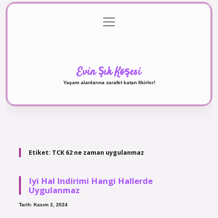
menüyü
Anasayfa
Gizlilik Politikası
Yasal Uyarı
aç
Hakkımızda
Evin Şık Köşesi
Yaşam alanlarına zarafet katan fikirler!
Etiket:
TCK 62 ne zaman uygulanmaz
Iyi Hal Indirimi Hangi Hallerde
Uygulanmaz
Tarih: Kasım 2, 2024