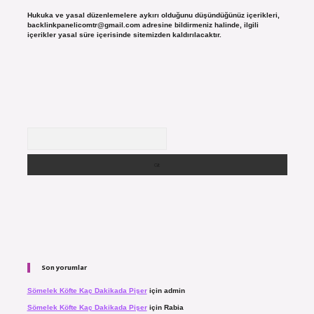
Hukuka ve yasal düzenlemelere aykırı olduğunu düşündüğünüz içerikleri,
backlinkpanelicomtr@gmail.com
adresine bildirmeniz halinde, ilgili
içerikler yasal süre içerisinde sitemizden kaldırılacaktır.
Arama
Son yorumlar
Sömelek Köfte Kaç Dakikada Pişer
için
admin
Sömelek Köfte Kaç Dakikada Pişer
için
Rabia