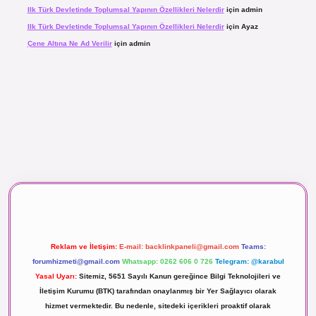
Ilk Türk Devletinde Toplumsal Yapının Özellikleri Nelerdir
için
admin
Ilk Türk Devletinde Toplumsal Yapının Özellikleri Nelerdir
için
Ayaz
Çene Altına Ne Ad Verilir
için
admin
aç izle
Reklam ve İletişim:
E-mail:
backlinkpaneli@gmail.com
Teams:
forumhizmeti@gmail.com
Whatsapp: 0262 606 0 726
Telegram: @karabul
Yasal Uyarı:
Sitemiz, 5651 Sayılı Kanun gereğince Bilgi Teknolojileri ve
İletişim Kurumu (BTK) tarafından onaylanmış bir Yer Sağlayıcı olarak
hizmet vermektedir. Bu nedenle, sitedeki içerikleri proaktif olarak