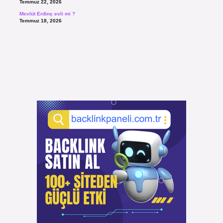
Temmuz 22, 2026
Mevlüt Erdinç evli mi ?
Temmuz 18, 2026