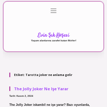
menüyü
Anasayfa
Gizlilik Politikası
Yasal Uyarı
aç
Hakkımızda
Evin Şık Köşesi
Yaşam alanlarına zarafet katan fikirler!
Etiket:
Tarotta joker ne anlama gelir
The Jolly Joker Ne Işe Yarar
Tarih: Kasım 2, 2024
The Jolly Joker iskambil ne işe yarar? Bazı oyunlarda,