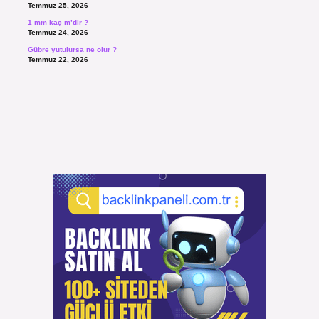
Temmuz 25, 2026
1 mm kaç m’dir ?
Temmuz 24, 2026
Gübre yutulursa ne olur ?
Temmuz 22, 2026