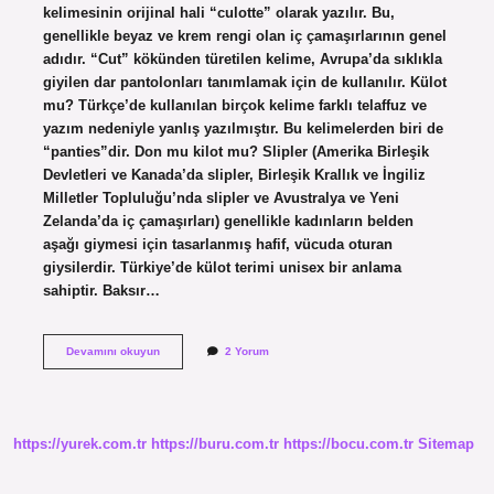
kelimesinin orijinal hali “culotte” olarak yazılır. Bu,
genellikle beyaz ve krem ​​rengi olan iç çamaşırlarının genel
adıdır. “Cut” kökünden türetilen kelime, Avrupa’da sıklıkla
giyilen dar pantolonları tanımlamak için de kullanılır. Külot
mu? Türkçe’de kullanılan birçok kelime farklı telaffuz ve
yazım nedeniyle yanlış yazılmıştır. Bu kelimelerden biri de
“panties”dir. Don mu kilot mu? Slipler (Amerika Birleşik
Devletleri ve Kanada’da slipler, Birleşik Krallık ve İngiliz
Milletler Topluluğu’nda slipler ve Avustralya ve Yeni
Zelanda’da iç çamaşırları) genellikle kadınların belden
aşağı giymesi için tasarlanmış hafif, vücuda oturan
giysilerdir. Türkiye’de külot terimi unisex bir anlama
sahiptir. Baksır…
Külot
Devamını okuyun
2 Yorum
Nasıl
Yazılır
https://yurek.com.tr
https://buru.com.tr
https://bocu.com.tr
Sitemap