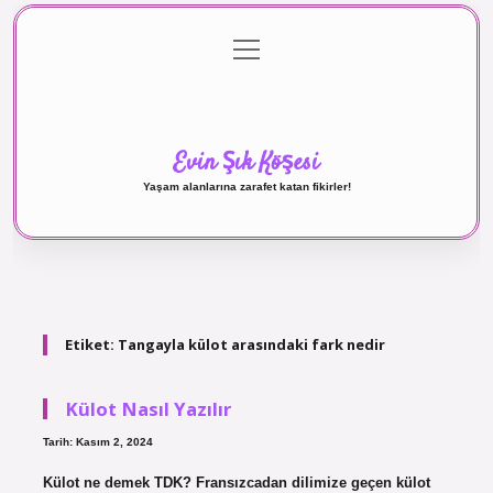
menüyü
Anasayfa
Gizlilik Politikası
Yasal Uyarı
aç
Hakkımızda
Evin Şık Köşesi
Yaşam alanlarına zarafet katan fikirler!
Etiket:
Tangayla külot arasındaki fark nedir
Külot Nasıl Yazılır
Tarih: Kasım 2, 2024
Külot ne demek TDK? Fransızcadan dilimize geçen külot