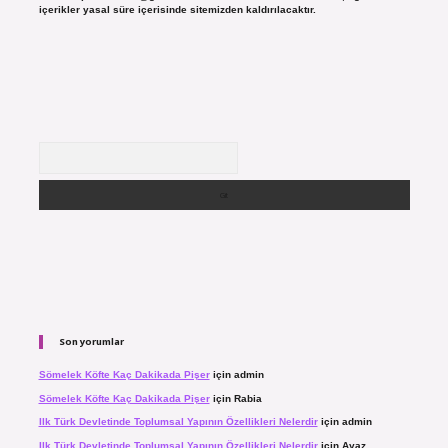
içerikler yasal süre içerisinde sitemizden kaldırılacaktır.
Arama
Son yorumlar
Sömelek Köfte Kaç Dakikada Pişer
için
admin
Sömelek Köfte Kaç Dakikada Pişer
için
Rabia
Ilk Türk Devletinde Toplumsal Yapının Özellikleri Nelerdir
için
admin
Ilk Türk Devletinde Toplumsal Yapının Özellikleri Nelerdir
için
Ayaz