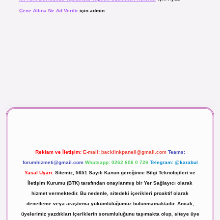
Çene Altına Ne Ad Verilir
için
admin
aç izle
Reklam ve İletişim:
E-mail:
backlinkpaneli@gmail.com
Teams:
forumhizmeti@gmail.com
Whatsapp: 0262 606 0 726
Telegram: @karabul
Yasal Uyarı:
Sitemiz, 5651 Sayılı Kanun gereğince Bilgi Teknolojileri ve
İletişim Kurumu (BTK) tarafından onaylanmış bir Yer Sağlayıcı olarak
hizmet vermektedir. Bu nedenle, sitedeki içerikleri proaktif olarak
denetleme veya araştırma yükümlülüğümüz bulunmamaktadır. Ancak,
üyelerimiz yazdıkları içeriklerin sorumluluğunu taşımakta olup, siteye üye