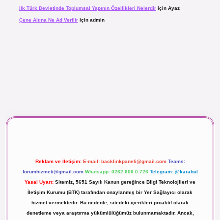
Ilk Türk Devletinde Toplumsal Yapının Özellikleri Nelerdir
için
Ayaz
Çene Altına Ne Ad Verilir
için
admin
aç izle
Reklam ve İletişim:
E-mail:
backlinkpaneli@gmail.com
Teams:
forumhizmeti@gmail.com
Whatsapp: 0262 606 0 726
Telegram: @karabul
Yasal Uyarı:
Sitemiz, 5651 Sayılı Kanun gereğince Bilgi Teknolojileri ve
İletişim Kurumu (BTK) tarafından onaylanmış bir Yer Sağlayıcı olarak
hizmet vermektedir. Bu nedenle, sitedeki içerikleri proaktif olarak
denetleme veya araştırma yükümlülüğümüz bulunmamaktadır. Ancak,