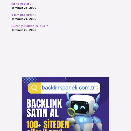
Isı ne çeşidi ?
Temmuz 25, 2026
1 mm kaç m’dir ?
Temmuz 24, 2026
Gübre yutulursa ne olur ?
Temmuz 22, 2026