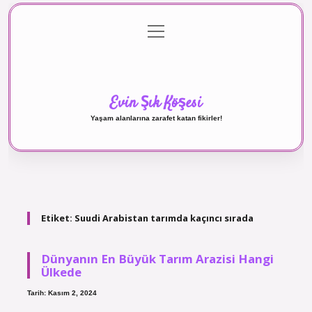
menüyü
Anasayfa
Gizlilik Politikası
Yasal Uyarı
aç
Hakkımızda
Evin Şık Köşesi
Yaşam alanlarına zarafet katan fikirler!
Etiket:
Suudi Arabistan tarımda kaçıncı sırada
Dünyanın En Büyük Tarım Arazisi Hangi
Ülkede
Tarih: Kasım 2, 2024