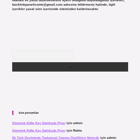
Hukuka ve yasal düzenlemelere aykırı olduğunu düşündüğünüz içerikleri,
backlinkpanelicomtr@gmail.com
adresine bildirmeniz halinde, ilgili
içerikler yasal süre içerisinde sitemizden kaldırılacaktır.
Arama
Son yorumlar
Sömelek Köfte Kaç Dakikada Pişer
için
admin
Sömelek Köfte Kaç Dakikada Pişer
için
Rabia
Ilk Türk Devletinde Toplumsal Yapının Özellikleri Nelerdir
için
admin