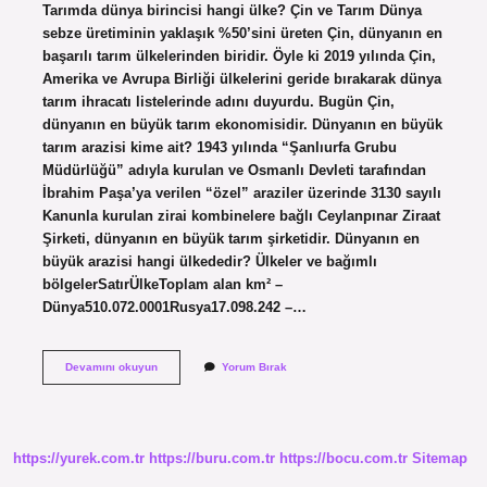
Tarımda dünya birincisi hangi ülke? Çin ve Tarım Dünya
sebze üretiminin yaklaşık %50’sini üreten Çin, dünyanın en
başarılı tarım ülkelerinden biridir. Öyle ki 2019 yılında Çin,
Amerika ve Avrupa Birliği ülkelerini geride bırakarak dünya
tarım ihracatı listelerinde adını duyurdu. Bugün Çin,
dünyanın en büyük tarım ekonomisidir. Dünyanın en büyük
tarım arazisi kime ait? 1943 yılında “Şanlıurfa Grubu
Müdürlüğü” adıyla kurulan ve Osmanlı Devleti tarafından
İbrahim Paşa’ya verilen “özel” araziler üzerinde 3130 sayılı
Kanunla kurulan zirai kombinelere bağlı Ceylanpınar Ziraat
Şirketi, dünyanın en büyük tarım şirketidir. Dünyanın en
büyük arazisi hangi ülkededir? Ülkeler ve bağımlı
bölgelerSatırÜlkeToplam alan km² –
Dünya510.072.0001Rusya17.098.242 –…
Dünyanın
Devamını okuyun
Yorum Bırak
En
Büyük
Tarım
Arazisi
Hangi
https://yurek.com.tr
https://buru.com.tr
https://bocu.com.tr
Sitemap
Ülkede