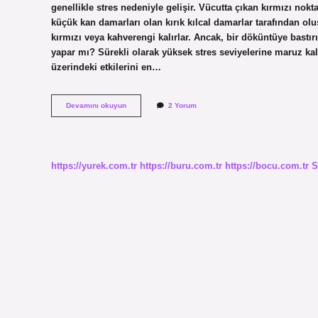
genellikle stres nedeniyle gelişir. Vücutta çıkan kırmızı noktala
küçük kan damarları olan kırık kılcal damarlar tarafından ol
kırmızı veya kahverengi kalırlar. Ancak, bir döküntüye bastırır
yapar mı? Sürekli olarak yüksek stres seviyelerine maruz kalı
üzerindeki etkilerini en…
Stresten
Devamını okuyun
2 Yorum
Vücutta
Kırmızı
Noktalar
Çıkar
Mı
https://yurek.com.tr
https://buru.com.tr
https://bocu.com.tr
S