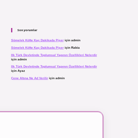
Son yorumlar
Sömelek Köfte Kaç Dakikada Pişer
için
admin
Sömelek Köfte Kaç Dakikada Pişer
için
Rabia
Ilk Türk Devletinde Toplumsal Yapının Özellikleri Nelerdir
için
admin
Ilk Türk Devletinde Toplumsal Yapının Özellikleri Nelerdir
için
Ayaz
Çene Altına Ne Ad Verilir
için
admin