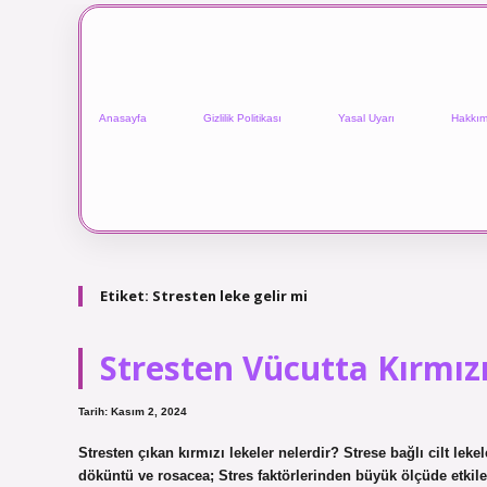
Anasayfa
Gizlilik Politikası
Yasal Uyarı
Hakkım
Etiket:
Stresten leke gelir mi
Stresten Vücutta Kırmız
Tarih: Kasım 2, 2024
Stresten çıkan kırmızı lekeler nelerdir? Strese bağlı cilt lekel
döküntü ve rosacea; Stres faktörlerinden büyük ölçüde etkilen