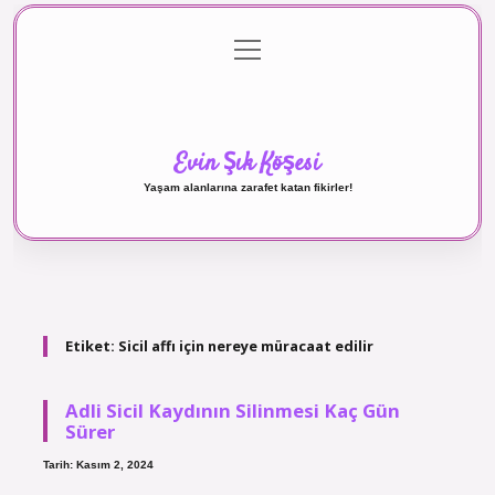
menüyü
Anasayfa
Gizlilik Politikası
Yasal Uyarı
aç
Hakkımızda
Evin Şık Köşesi
Yaşam alanlarına zarafet katan fikirler!
Etiket:
Sicil affı için nereye müracaat edilir
Adli Sicil Kaydının Silinmesi Kaç Gün
Sürer
Tarih: Kasım 2, 2024