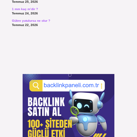
Temmuz 25, 2026
1 mm kaç m’dir ?
Temmuz 24, 2026
Gübre yutulursa ne olur ?
Temmuz 22, 2026