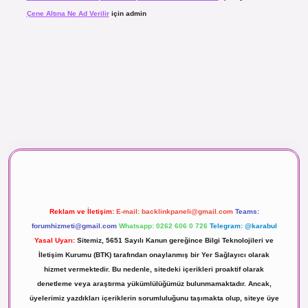
Çene Altına Ne Ad Verilir
için
admin
 maç izle
Reklam ve İletişim:
E-mail:
backlinkpaneli@gmail.com
Teams:
forumhizmeti@gmail.com
Whatsapp: 0262 606 0 726
Telegram: @karabul
Yasal Uyarı:
Sitemiz, 5651 Sayılı Kanun gereğince Bilgi Teknolojileri ve
İletişim Kurumu (BTK) tarafından onaylanmış bir Yer Sağlayıcı olarak
hizmet vermektedir. Bu nedenle, sitedeki içerikleri proaktif olarak
denetleme veya araştırma yükümlülüğümüz bulunmamaktadır. Ancak,
üyelerimiz yazdıkları içeriklerin sorumluluğunu taşımakta olup, siteye üye