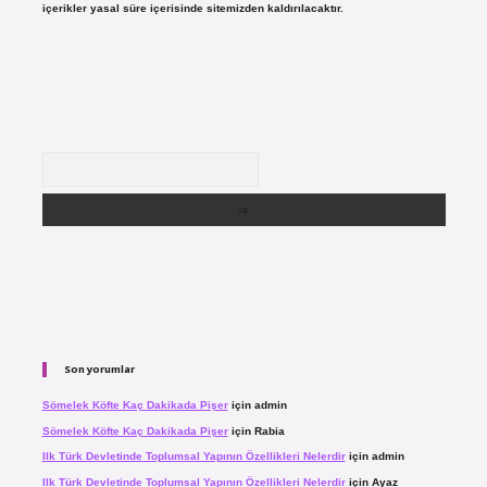
içerikler yasal süre içerisinde sitemizden kaldırılacaktır.
Arama
Son yorumlar
Sömelek Köfte Kaç Dakikada Pişer
için
admin
Sömelek Köfte Kaç Dakikada Pişer
için
Rabia
Ilk Türk Devletinde Toplumsal Yapının Özellikleri Nelerdir
için
admin
Ilk Türk Devletinde Toplumsal Yapının Özellikleri Nelerdir
için
Ayaz