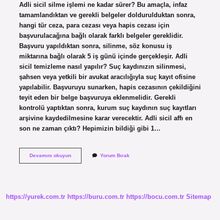
Adli sicil silme işlemi ne kadar sürer? Bu amaçla, infaz
tamamlandıktan ve gerekli belgeler doldurulduktan sonra,
hangi tür ceza, para cezası veya hapis cezası için
başvurulacağına bağlı olarak farklı belgeler gereklidir.
Başvuru yapıldıktan sonra, silinme, söz konusu iş
miktarına bağlı olarak 5 iş günü içinde gerçekleşir. Adli
sicil temizleme nasıl yapılır? Suç kaydınızın silinmesi,
şahsen veya yetkili bir avukat aracılığıyla suç kayıt ofisine
yapılabilir. Başvuruyu sunarken, hapis cezasının çekildiğini
teyit eden bir belge başvuruya eklenmelidir. Gerekli
kontrolü yaptıktan sonra, kurum suç kaydının suç kayıtları
arşivine kaydedilmesine karar verecektir. Adli sicil affı en
son ne zaman çıktı? Hepimizin bildiği gibi 1…
Adli
Devamını okuyun
Yorum Bırak
Sicil
Kaydının
Silinmesi
Kaç
Gün
https://yurek.com.tr
https://buru.com.tr
https://bocu.com.tr
Sitemap
Sürer