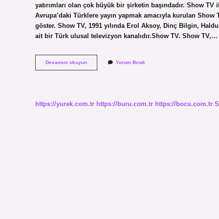
yatırımları olan çok büyük bir şirketin başındadır. Show TV
Avrupa’daki Türklere yayın yapmak amacıyla kurulan Show TV
göster. Show TV, 1991 yılında Erol Aksoy, Dinç Bilgin, Hald
ait bir Türk ulusal televizyon kanalıdır.Show TV. Show TV,…
Show
Devamını okuyun
Yorum Bırak
Türk
Kimin
Kanalı
https://yurek.com.tr
https://buru.com.tr
https://bocu.com.tr
S