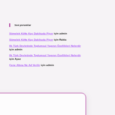
Son yorumlar
Sömelek Köfte Kaç Dakikada Pişer
için
admin
Sömelek Köfte Kaç Dakikada Pişer
için
Rabia
Ilk Türk Devletinde Toplumsal Yapının Özellikleri Nelerdir
için
admin
Ilk Türk Devletinde Toplumsal Yapının Özellikleri Nelerdir
için
Ayaz
Çene Altına Ne Ad Verilir
için
admin