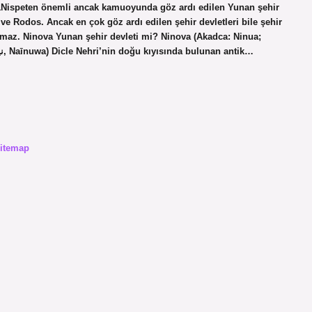
1Nispeten önemli ancak kamuoyunda göz ardı edilen Yunan şehir
s ve Rodos. Ancak en çok göz ardı edilen şehir devletleri bile şehir
amaz. Ninova Yunan şehir devleti mi? Ninova (Akadca: Ninua;
Aramice: florȢڝflorȢژڐ; İbranice: נינוה, Nīnewē; Arapça: نينوى, Naīnuwa) Dicle Nehri’nin doğu kıyısında bulunan antik…
itemap