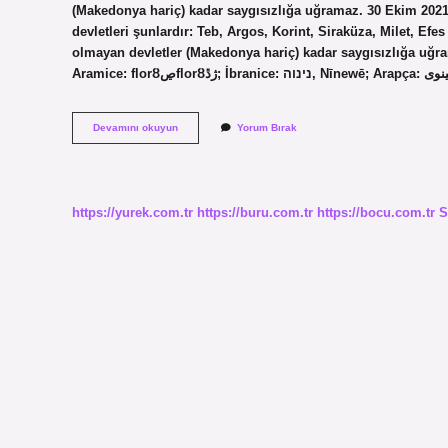
(Makedonya hariç) kadar saygısızlığa uğramaz. 30 Ekim 202
devletleri şunlardır: Teb, Argos, Korint, Siraküza, Milet, Efe
olmayan devletler (Makedonya hariç) kadar saygısızlığa uğr
Yunan
Devamını okuyun
Yorum Bırak
Şehir
Devletleri
Nelerdir
https://yurek.com.tr
https://buru.com.tr
https://bocu.com.tr
S