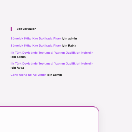
Son yorumlar
Sömelek Köfte Kaç Dakikada Pişer
için
admin
Sömelek Köfte Kaç Dakikada Pişer
için
Rabia
Ilk Türk Devletinde Toplumsal Yapının Özellikleri Nelerdir
için
admin
Ilk Türk Devletinde Toplumsal Yapının Özellikleri Nelerdir
için
Ayaz
Çene Altına Ne Ad Verilir
için
admin