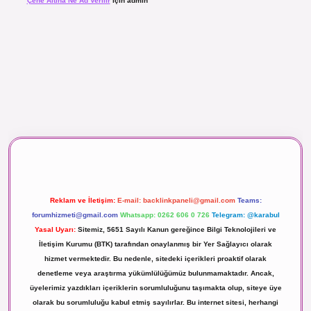
Çene Altına Ne Ad Verilir
için
admin
aç izle
Reklam ve İletişim:
E-mail:
backlinkpaneli@gmail.com
Teams:
forumhizmeti@gmail.com
Whatsapp: 0262 606 0 726
Telegram: @karabul
Yasal Uyarı:
Sitemiz, 5651 Sayılı Kanun gereğince Bilgi Teknolojileri ve
İletişim Kurumu (BTK) tarafından onaylanmış bir Yer Sağlayıcı olarak
hizmet vermektedir. Bu nedenle, sitedeki içerikleri proaktif olarak
denetleme veya araştırma yükümlülüğümüz bulunmamaktadır. Ancak,
üyelerimiz yazdıkları içeriklerin sorumluluğunu taşımakta olup, siteye üye
olarak bu sorumluluğu kabul etmiş sayılırlar. Bu internet sitesi, herhangi