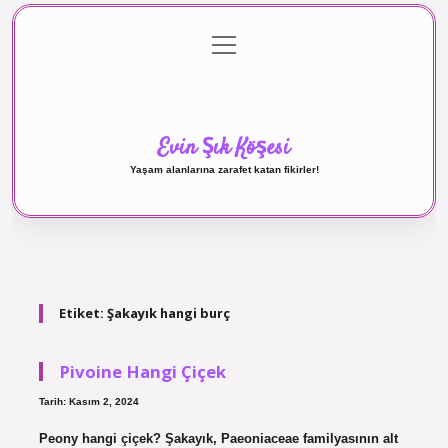
menüyü
Anasayfa
Gizlilik Politikası
Yasal Uyarı
aç
Hakkımızda
Evin Şık Köşesi
Yaşam alanlarına zarafet katan fikirler!
Etiket:
Şakayık hangi burç
Pivoine Hangi Çiçek
Tarih: Kasım 2, 2024
Peony hangi çiçek? Şakayık, Paeoniaceae familyasının alt