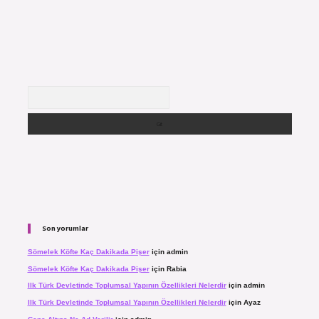
Arama
Son yorumlar
Sömelek Köfte Kaç Dakikada Pişer
için
admin
Sömelek Köfte Kaç Dakikada Pişer
için
Rabia
Ilk Türk Devletinde Toplumsal Yapının Özellikleri Nelerdir
için
admin
Ilk Türk Devletinde Toplumsal Yapının Özellikleri Nelerdir
için
Ayaz