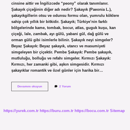
cinsine aittir ve İngilizcede “peony” olarak tanımlanır.
Şakayık çiçeğinin diğer adı nedir? Şakayık (Paeonia L.),
şakayıkgillerin otsu ve odunsu formu olan, yumrulu köklere
sahip çok yıllık bir bitkidir. Şakayık; Türkiye’nin farklı
bölgelerinde kame, tombak, bocur, atlas, guguk kuşu, kan
çiçeği, lale, zambak, ayı gülü, yabani gül, dağ gülü ve
orman gülü gibi isimlerle bilinir. Şakayık neyi simgeler?
Beyaz Şakayık: Beyaz şakayık, utancı ve masumiyeti
simgeleyen bir çiçektir. Pembe Şakayık: Pembe şakayık,
mutluluğu, bolluğu ve refahı simgeler. Kırmızı Şakayık:
Kırmızı, her zamanki gibi, aşkın simgesidir. Kırmızı
şakayıklar romantik ve özel günler için harika bir…
Pivoine
Devamını okuyun
2 Yorum
Hangi
Çiçek
https://yurek.com.tr
https://buru.com.tr
https://bocu.com.tr
Sitemap