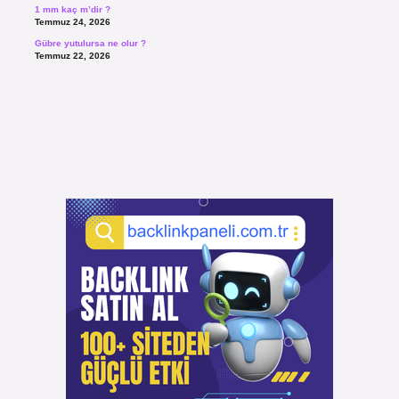
1 mm kaç m’dir ?
Temmuz 24, 2026
Gübre yutulursa ne olur ?
Temmuz 22, 2026