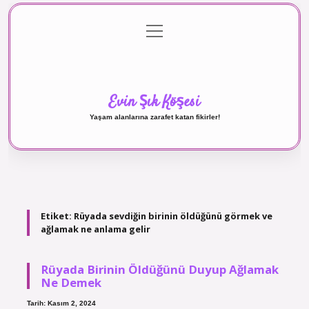
menüyü
Anasayfa
Gizlilik Politikası
Yasal Uyarı
aç
Hakkımızda
Evin Şık Köşesi
Yaşam alanlarına zarafet katan fikirler!
Etiket:
Rüyada sevdiğin birinin öldüğünü görmek ve
ağlamak ne anlama gelir
Rüyada Birinin Öldüğünü Duyup Ağlamak
Ne Demek
Tarih: Kasım 2, 2024