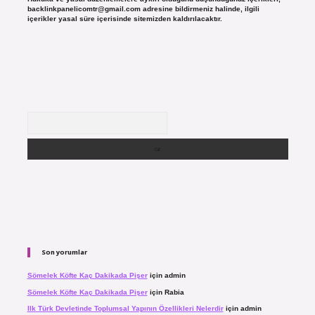
backlinkpanelicomtr@gmail.com
adresine bildirmeniz halinde, ilgili
içerikler yasal süre içerisinde sitemizden kaldırılacaktır.
Arama
Son yorumlar
Sömelek Köfte Kaç Dakikada Pişer
için
admin
Sömelek Köfte Kaç Dakikada Pişer
için
Rabia
Ilk Türk Devletinde Toplumsal Yapının Özellikleri Nelerdir
için
admin