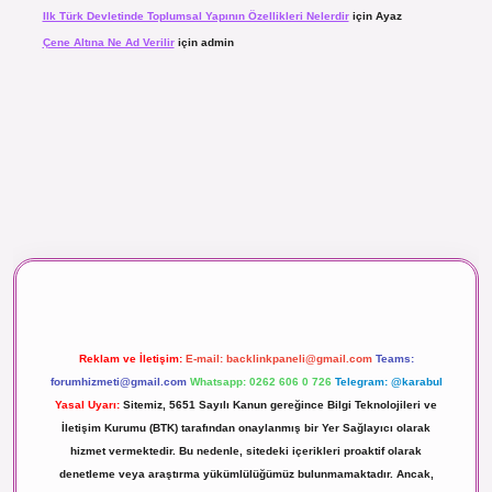
Ilk Türk Devletinde Toplumsal Yapının Özellikleri Nelerdir
için
Ayaz
Çene Altına Ne Ad Verilir
için
admin
aç izle
Reklam ve İletişim:
E-mail:
backlinkpaneli@gmail.com
Teams:
forumhizmeti@gmail.com
Whatsapp: 0262 606 0 726
Telegram: @karabul
Yasal Uyarı:
Sitemiz, 5651 Sayılı Kanun gereğince Bilgi Teknolojileri ve
İletişim Kurumu (BTK) tarafından onaylanmış bir Yer Sağlayıcı olarak
hizmet vermektedir. Bu nedenle, sitedeki içerikleri proaktif olarak
denetleme veya araştırma yükümlülüğümüz bulunmamaktadır. Ancak,