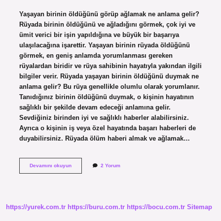
Yaşayan birinin öldüğünü görüp ağlamak ne anlama gelir?
Rüyada birinin öldüğünü ve ağladığını görmek, çok iyi ve
ümit verici bir işin yapıldığına ve büyük bir başarıya
ulaşılacağına işarettir. Yaşayan birinin rüyada öldüğünü
görmek, en geniş anlamda yorumlanması gereken
rüyalardan biridir ve rüya sahibinin hayatıyla yakından ilgili
bilgiler verir. Rüyada yaşayan birinin öldüğünü duymak ne
anlama gelir? Bu rüya genellikle olumlu olarak yorumlanır.
Tanıdığınız birinin öldüğünü duymak, o kişinin hayatının
sağlıklı bir şekilde devam edeceği anlamına gelir.
Sevdiğiniz birinden iyi ve sağlıklı haberler alabilirsiniz.
Ayrıca o kişinin iş veya özel hayatında başarı haberleri de
duyabilirsiniz. Rüyada ölüm haberi almak ve ağlamak…
Rüyada
Devamını okuyun
2 Yorum
Birinin
Öldüğünü
Duyup
Ağlamak
Ne
https://yurek.com.tr
https://buru.com.tr
https://bocu.com.tr
Sitemap
Demek