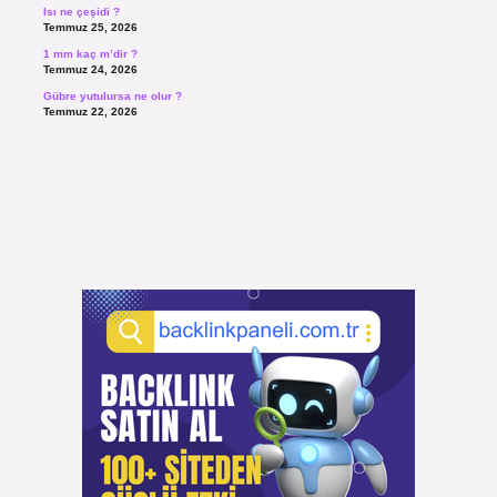
Isı ne çeşidi ?
Temmuz 25, 2026
1 mm kaç m’dir ?
Temmuz 24, 2026
Gübre yutulursa ne olur ?
Temmuz 22, 2026