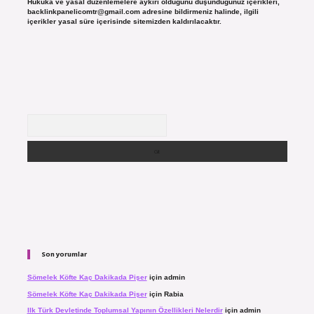
Hukuka ve yasal düzenlemelere aykırı olduğunu düşündüğünüz içerikleri,
backlinkpanelicomtr@gmail.com
adresine bildirmeniz halinde, ilgili
içerikler yasal süre içerisinde sitemizden kaldırılacaktır.
Arama
Son yorumlar
Sömelek Köfte Kaç Dakikada Pişer
için
admin
Sömelek Köfte Kaç Dakikada Pişer
için
Rabia
Ilk Türk Devletinde Toplumsal Yapının Özellikleri Nelerdir
için
admin