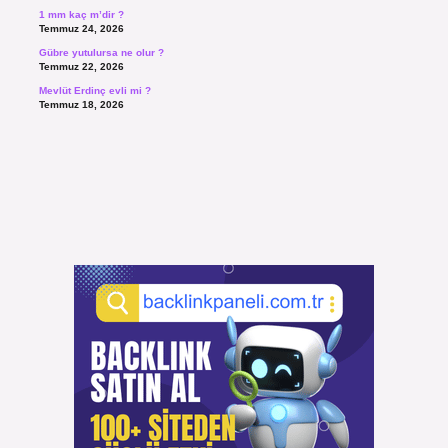
1 mm kaç m’dir ?
Temmuz 24, 2026
Gübre yutulursa ne olur ?
Temmuz 22, 2026
Mevlüt Erdinç evli mi ?
Temmuz 18, 2026