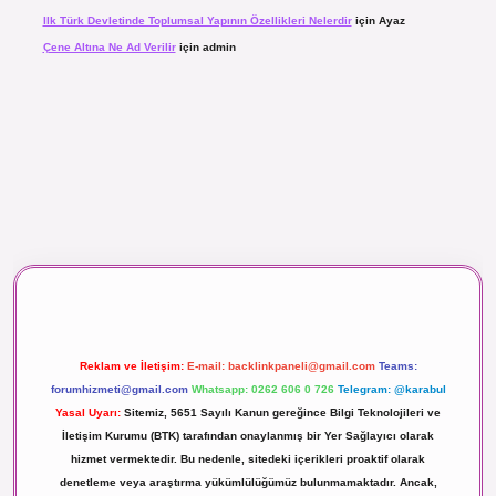
Ilk Türk Devletinde Toplumsal Yapının Özellikleri Nelerdir
için
Ayaz
Çene Altına Ne Ad Verilir
için
admin
maç izle
Reklam ve İletişim:
E-mail:
backlinkpaneli@gmail.com
Teams:
forumhizmeti@gmail.com
Whatsapp: 0262 606 0 726
Telegram: @karabul
Yasal Uyarı:
Sitemiz, 5651 Sayılı Kanun gereğince Bilgi Teknolojileri ve
İletişim Kurumu (BTK) tarafından onaylanmış bir Yer Sağlayıcı olarak
hizmet vermektedir. Bu nedenle, sitedeki içerikleri proaktif olarak
denetleme veya araştırma yükümlülüğümüz bulunmamaktadır. Ancak,