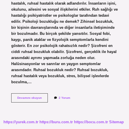
hastalık, ruhsal hastalık olarak adlandırılır. İnsanların işini,
okulunu, ailesini ve sosyal ilişkilerini etkiler. Ruh sağlığı ve
hastalığı psikiyatristler ve psikologlar tarafından tedavi
edilir. Psikoloji bozukluğu ne demek? Zihinsel bozukluk,
bir kişinin davranışlarında ve diğer insanlarla iletişiminde
bir bozulmadır. Bu birçok şekilde yansıtılır. Sosyal fobi,
kaygı, panik ataklar ve fizyolojik semptomlarla kendini
gösterir. En zor psikolojik rahatsızlık nedir? Şizofreni en
ciddi ruhsal bozukluk olabilir. Şizofreni, gerçeklik ile hayal
arasındaki ayrımı yapmada zorluğa neden olur.
Halüsinasyonlar ve sanrılar en yaygın semptomlar
arasındadır. Ruhsal bozukluk nedir? Ruhsal bozukluk,
ruhsal hastalık veya bozukluk, stres, bilişsel işlevlerde
bozulma,…
Psikoloji
Devamını okuyun
2 Yorum
Bozukluguna
Ne
Denir
https://yurek.com.tr
https://buru.com.tr
https://bocu.com.tr
Sitemap