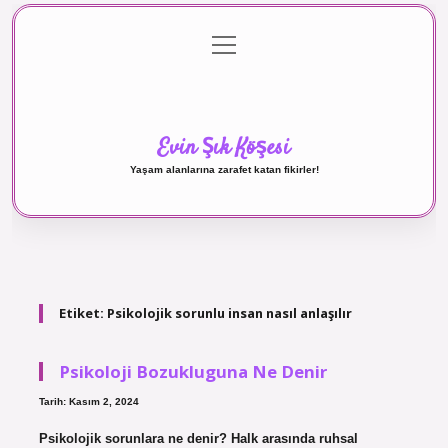
menüyü
Anasayfa
Gizlilik Politikası
Yasal Uyarı
aç
Hakkımızda
Evin Şık Köşesi
Yaşam alanlarına zarafet katan fikirler!
Etiket:
Psikolojik sorunlu insan nasıl anlaşılır
Psikoloji Bozukluguna Ne Denir
Tarih: Kasım 2, 2024
Psikolojik sorunlara ne denir? Halk arasında ruhsal