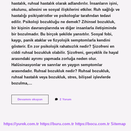
hastalık, ruhsal hastalık olarak adlandırılır. İnsanların işini,
okulunu, ailesini ve sosyal ilişkilerini etkiler. Ruh sağlığı ve
hastalığı psikiyatristler ve psikologlar tarafından tedavi
edilir. Psikoloji bozukluğu ne demek? Zihinsel bozukluk,
bir kişinin davranışlarında ve diğer insanlarla iletişiminde
bir bozulmadır. Bu birçok şekilde yansıtılır. Sosyal fobi,
kaygı, panik ataklar ve fizyolojik semptomlarla kendini
gösterir. En zor psikolojik rahatsızlık nedir? Şizofreni en
ciddi ruhsal bozukluk olabilir. Şizofreni, gerçeklik ile hayal
arasındaki ayrımı yapmada zorluğa neden olur.
Halüsinasyonlar ve sanrılar en yaygın semptomlar
arasındadır. Ruhsal bozukluk nedir? Ruhsal bozukluk,
ruhsal hastalık veya bozukluk, stres, bilişsel işlevlerde
bozulma,…
Psikoloji
Devamını okuyun
2 Yorum
Bozukluguna
Ne
Denir
https://yurek.com.tr
https://buru.com.tr
https://bocu.com.tr
Sitemap