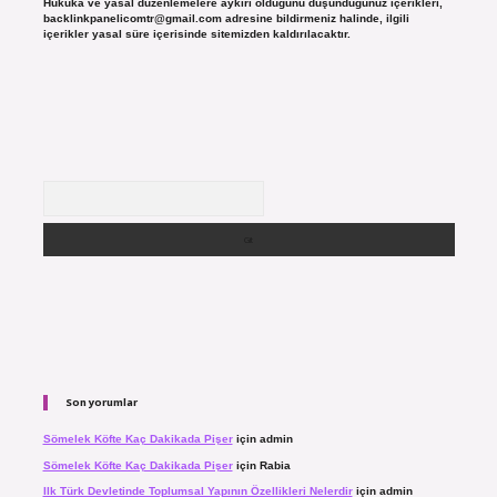
Hukuka ve yasal düzenlemelere aykırı olduğunu düşündüğünüz içerikleri,
backlinkpanelicomtr@gmail.com
adresine bildirmeniz halinde, ilgili
içerikler yasal süre içerisinde sitemizden kaldırılacaktır.
Arama
Son yorumlar
Sömelek Köfte Kaç Dakikada Pişer
için
admin
Sömelek Köfte Kaç Dakikada Pişer
için
Rabia
Ilk Türk Devletinde Toplumsal Yapının Özellikleri Nelerdir
için
admin