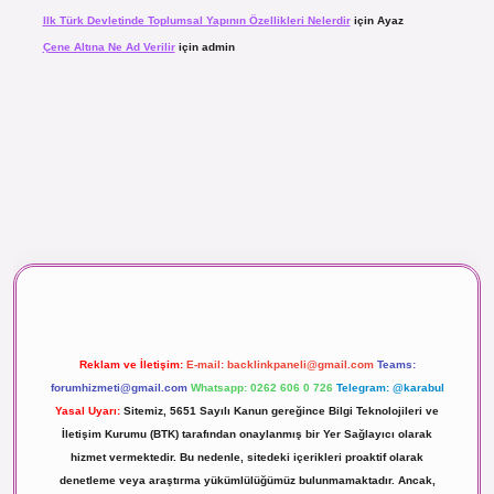
Ilk Türk Devletinde Toplumsal Yapının Özellikleri Nelerdir
için
Ayaz
Çene Altına Ne Ad Verilir
için
admin
aç izle
Reklam ve İletişim:
E-mail:
backlinkpaneli@gmail.com
Teams:
forumhizmeti@gmail.com
Whatsapp: 0262 606 0 726
Telegram: @karabul
Yasal Uyarı:
Sitemiz, 5651 Sayılı Kanun gereğince Bilgi Teknolojileri ve
İletişim Kurumu (BTK) tarafından onaylanmış bir Yer Sağlayıcı olarak
hizmet vermektedir. Bu nedenle, sitedeki içerikleri proaktif olarak
denetleme veya araştırma yükümlülüğümüz bulunmamaktadır. Ancak,