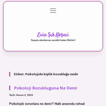
menüyü
Anasayfa
Gizlilik Politikası
Yasal Uyarı
aç
Hakkımızda
Evin Şık Köşesi
Yaşam alanlarına zarafet katan fikirler!
Etiket:
Psikolojide kişilik bozukluğu nedir
Psikoloji Bozukluguna Ne Denir
Tarih: Kasım 2, 2024
Psikolojik sorunlara ne denir? Halk arasında ruhsal