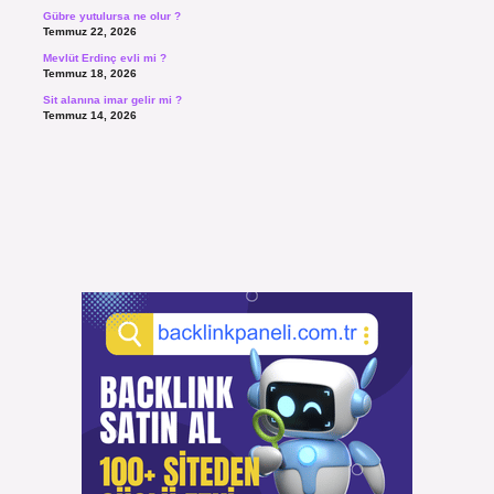
Gübre yutulursa ne olur ?
Temmuz 22, 2026
Mevlüt Erdinç evli mi ?
Temmuz 18, 2026
Sit alanına imar gelir mi ?
Temmuz 14, 2026