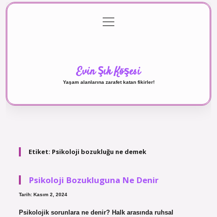
menüyü
Anasayfa
Gizlilik Politikası
Yasal Uyarı
aç
Hakkımızda
Evin Şık Köşesi
Yaşam alanlarına zarafet katan fikirler!
Etiket:
Psikoloji bozukluğu ne demek
Psikoloji Bozukluguna Ne Denir
Tarih: Kasım 2, 2024
Psikolojik sorunlara ne denir? Halk arasında ruhsal