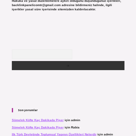
Hukuka ve yasal düzenlemelere aykırı olduğunu düşündüğünüz içerikleri,
backlinkpanelicomtr@gmail.com
adresine bildirmeniz halinde, ilgili
içerikler yasal süre içerisinde sitemizden kaldırılacaktır.
Arama
Son yorumlar
Sömelek Köfte Kaç Dakikada Pişer
için
admin
Sömelek Köfte Kaç Dakikada Pişer
için
Rabia
Ilk Türk Devletinde Toplumsal Yapının Özellikleri Nelerdir
için
admin