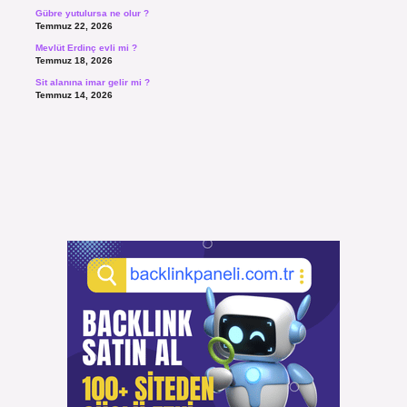
Gübre yutulursa ne olur ?
Temmuz 22, 2026
Mevlüt Erdinç evli mi ?
Temmuz 18, 2026
Sit alanına imar gelir mi ?
Temmuz 14, 2026