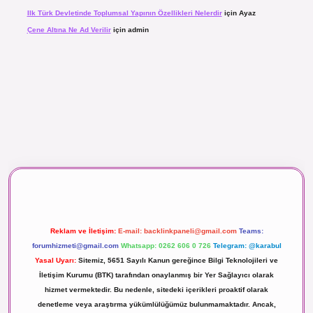
Ilk Türk Devletinde Toplumsal Yapının Özellikleri Nelerdir
için
Ayaz
Çene Altına Ne Ad Verilir
için
admin
aç izle
Reklam ve İletişim:
E-mail:
backlinkpaneli@gmail.com
Teams:
forumhizmeti@gmail.com
Whatsapp: 0262 606 0 726
Telegram: @karabul
Yasal Uyarı:
Sitemiz, 5651 Sayılı Kanun gereğince Bilgi Teknolojileri ve
İletişim Kurumu (BTK) tarafından onaylanmış bir Yer Sağlayıcı olarak
hizmet vermektedir. Bu nedenle, sitedeki içerikleri proaktif olarak
denetleme veya araştırma yükümlülüğümüz bulunmamaktadır. Ancak,