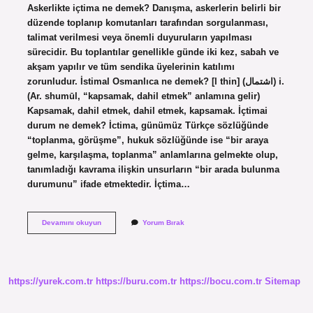
Askerlikte içtima ne demek? Danışma, askerlerin belirli bir
düzende toplanıp komutanları tarafından sorgulanması,
talimat verilmesi veya önemli duyuruların yapılması
sürecidir. Bu toplantılar genellikle günde iki kez, sabah ve
akşam yapılır ve tüm sendika üyelerinin katılımı
zorunludur. İstimal Osmanlıca ne demek? [l thin] (ﺍﺷﺘﻤﺎﻝ) i.
(Ar. shumūl, “kapsamak, dahil etmek” anlamına gelir)
Kapsamak, dahil etmek, dahil etmek, kapsamak. İçtimai
durum ne demek? İctima, günümüz Türkçe sözlüğünde
“toplanma, görüşme”, hukuk sözlüğünde ise “bir araya
gelme, karşılaşma, toplanma” anlamlarına gelmekte olup,
tanımladığı kavrama ilişkin unsurların “bir arada bulunma
durumunu” ifade etmektedir. İçtima…
Istima
Devamını okuyun
Yorum Bırak
Ne
Demek
https://yurek.com.tr
https://buru.com.tr
https://bocu.com.tr
Sitemap