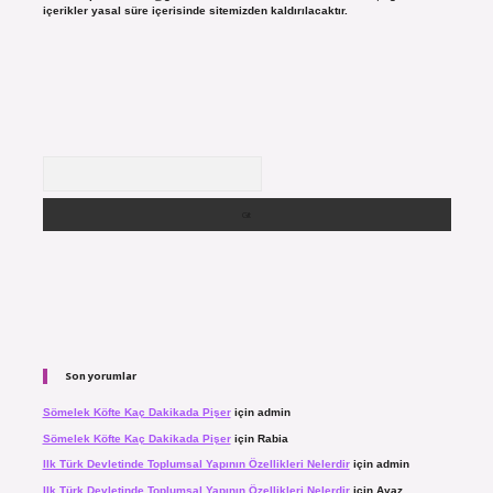
içerikler yasal süre içerisinde sitemizden kaldırılacaktır.
Arama
Son yorumlar
Sömelek Köfte Kaç Dakikada Pişer
için
admin
Sömelek Köfte Kaç Dakikada Pişer
için
Rabia
Ilk Türk Devletinde Toplumsal Yapının Özellikleri Nelerdir
için
admin
Ilk Türk Devletinde Toplumsal Yapının Özellikleri Nelerdir
için
Ayaz