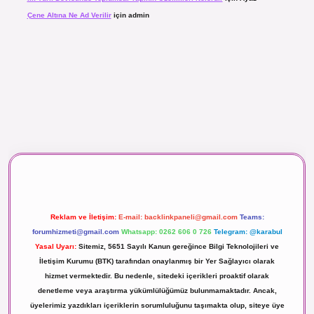
Çene Altına Ne Ad Verilir
için
admin
aç izle
Reklam ve İletişim:
E-mail:
backlinkpaneli@gmail.com
Teams:
forumhizmeti@gmail.com
Whatsapp: 0262 606 0 726
Telegram: @karabul
Yasal Uyarı:
Sitemiz, 5651 Sayılı Kanun gereğince Bilgi Teknolojileri ve
İletişim Kurumu (BTK) tarafından onaylanmış bir Yer Sağlayıcı olarak
hizmet vermektedir. Bu nedenle, sitedeki içerikleri proaktif olarak
denetleme veya araştırma yükümlülüğümüz bulunmamaktadır. Ancak,
üyelerimiz yazdıkları içeriklerin sorumluluğunu taşımakta olup, siteye üye