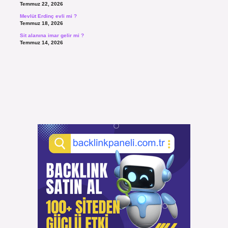
Temmuz 22, 2026
Mevlüt Erdinç evli mi ?
Temmuz 18, 2026
Sit alanına imar gelir mi ?
Temmuz 14, 2026