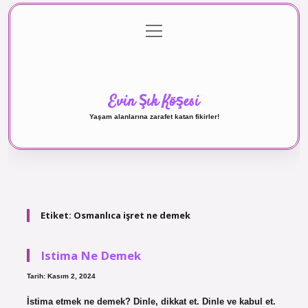
menüyü
Anasayfa
Gizlilik Politikası
Yasal Uyarı
aç
Hakkımızda
Evin Şık Köşesi
Yaşam alanlarına zarafet katan fikirler!
Etiket:
Osmanlıca işret ne demek
Istima Ne Demek
Tarih: Kasım 2, 2024
İstima etmek ne demek? Dinle, dikkat et. Dinle ve kabul et.