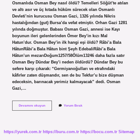
Osmanlıda Osman Bey nasıl öldü? Temelleri Söğüt’te atılan
ve altı asır ve üç kıtada hüküm sürecek olan Osmanlı
Devleti’nin kurucusu Osman Gazi, 1326 yılında Nikris
hastalığından (gut) Bursa’da vefat etmiştir. Orhan Gazi 1281
yılında doğmuştur. Babası Osman Gazi, annesi ise Kayı
boyunun ileri gelenlerinden Ömer Bey’in kızı Mal
Hatun’dur. Osman Bey’in ilk hangi eşi öldü? Râbi’a Bala
HâtunRâbi’a Bala Hâtun bint Şeyh EdebaliRâbi’a Bala
Hâtun’un mezarıDoğum1257/58Ölüm13246 daha fazla satır
Osman Bey Dündar Bey’i neden öldürdü? Dündar Bey bu
sefere karşı çıkarak: “Germiyanoğulları ve etrafındaki
kâfirler zaten düşmandır, sen de bu Tekfur’u bize düşman
edeceksin, barınacak yerimiz kalmayacak” dedi. Osman
Gazi,…
Osmanlı
Devamını okuyun
Yorum Bırak
Devletinin
Kurucusu
Osman
Bey
Kaç
https://yurek.com.tr
https://buru.com.tr
https://bocu.com.tr
Sitemap
Yaşında
Öldü