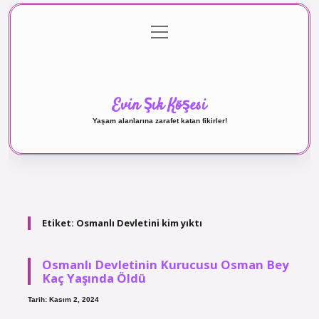
menüyü
Anasayfa
Gizlilik Politikası
Yasal Uyarı
aç
Hakkımızda
Evin Şık Köşesi
Yaşam alanlarına zarafet katan fikirler!
Etiket:
Osmanlı Devletini kim yıktı
Osmanlı Devletinin Kurucusu Osman Bey
Kaç Yaşında Öldü
Tarih: Kasım 2, 2024