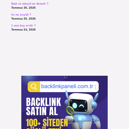
İtlak ve takyid ne demek ?
Temmuz 30, 2026
Isı ne çeşidi ?
Temmuz 25, 2026
1 mm kaç m’dir ?
Temmuz 24, 2026