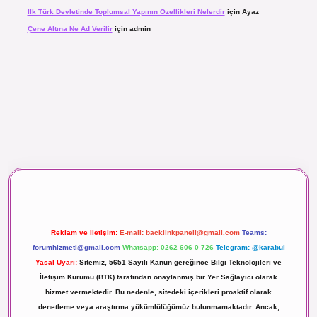
Ilk Türk Devletinde Toplumsal Yapının Özellikleri Nelerdir
için
Ayaz
Çene Altına Ne Ad Verilir
için
admin
aç izle
Reklam ve İletişim:
E-mail:
backlinkpaneli@gmail.com
Teams:
forumhizmeti@gmail.com
Whatsapp: 0262 606 0 726
Telegram: @karabul
Yasal Uyarı:
Sitemiz, 5651 Sayılı Kanun gereğince Bilgi Teknolojileri ve
İletişim Kurumu (BTK) tarafından onaylanmış bir Yer Sağlayıcı olarak
hizmet vermektedir. Bu nedenle, sitedeki içerikleri proaktif olarak
denetleme veya araştırma yükümlülüğümüz bulunmamaktadır. Ancak,