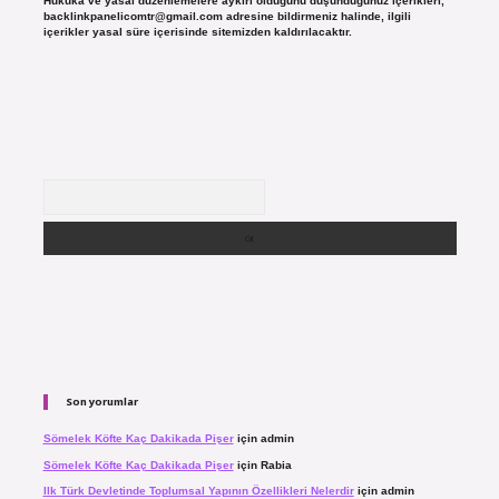
Hukuka ve yasal düzenlemelere aykırı olduğunu düşündüğünüz içerikleri,
backlinkpanelicomtr@gmail.com
adresine bildirmeniz halinde, ilgili
içerikler yasal süre içerisinde sitemizden kaldırılacaktır.
Arama
Son yorumlar
Sömelek Köfte Kaç Dakikada Pişer
için
admin
Sömelek Köfte Kaç Dakikada Pişer
için
Rabia
Ilk Türk Devletinde Toplumsal Yapının Özellikleri Nelerdir
için
admin