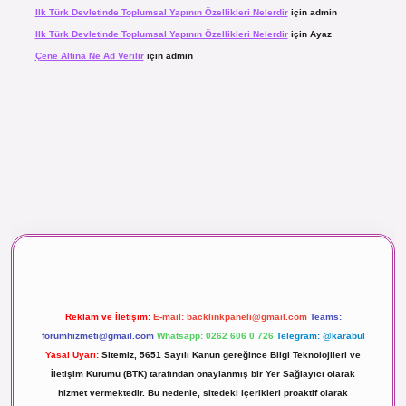
Ilk Türk Devletinde Toplumsal Yapının Özellikleri Nelerdir
için
admin
Ilk Türk Devletinde Toplumsal Yapının Özellikleri Nelerdir
için
Ayaz
Çene Altına Ne Ad Verilir
için
admin
maç izle
Reklam ve İletişim:
E-mail:
backlinkpaneli@gmail.com
Teams:
forumhizmeti@gmail.com
Whatsapp: 0262 606 0 726
Telegram: @karabul
Yasal Uyarı:
Sitemiz, 5651 Sayılı Kanun gereğince Bilgi Teknolojileri ve
İletişim Kurumu (BTK) tarafından onaylanmış bir Yer Sağlayıcı olarak
hizmet vermektedir. Bu nedenle, sitedeki içerikleri proaktif olarak