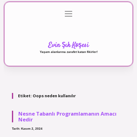
menüyü
Anasayfa
Gizlilik Politikası
Yasal Uyarı
aç
Hakkımızda
Evin Şık Köşesi
Yaşam alanlarına zarafet katan fikirler!
Etiket:
Oops neden kullanılır
Nesne Tabanlı Programlamanın Amacı
Nedir
Tarih: Kasım 2, 2024