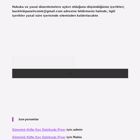
Hukuka ve yasal düzenlemelere aykırı olduğunu düşündüğünüz içerikleri,
backlinkpanelicomtr@gmail.com
adresine bildirmeniz halinde, ilgili
içerikler yasal süre içerisinde sitemizden kaldırılacaktır.
Arama
Son yorumlar
Sömelek Köfte Kaç Dakikada Pişer
için
admin
Sömelek Köfte Kaç Dakikada Pişer
için
Rabia