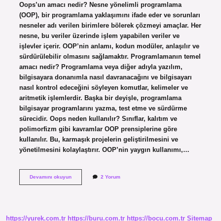
Oops’un amacı nedir? Nesne yönelimli programlama
(OOP), bir programlama yaklaşımını ifade eder ve sorunları
nesneler adı verilen birimlere bölerek çözmeyi amaçlar. Her
nesne, bu veriler üzerinde işlem yapabilen veriler ve
işlevler içerir. OOP’nin anlamı, kodun modüler, anlaşılır ve
sürdürülebilir olmasını sağlamaktır. Programlamanın temel
amacı nedir? Programlama veya diğer adıyla yazılım,
bilgisayara donanımla nasıl davranacağını ve bilgisayarı
nasıl kontrol edeceğini söyleyen komutlar, kelimeler ve
aritmetik işlemlerdir. Başka bir deyişle, programlama
bilgisayar programlarını yazma, test etme ve sürdürme
sürecidir. Oops neden kullanılır? Sınıflar, kalıtım ve
polimorfizm gibi kavramlar OOP prensiplerine göre
kullanılır. Bu, karmaşık projelerin geliştirilmesini ve
yönetilmesini kolaylaştırır. OOP’nin yaygın kullanımı,…
Nesne
Devamını okuyun
2 Yorum
Tabanlı
Programlamanın
Amacı
Nedir
https://yurek.com.tr
https://buru.com.tr
https://bocu.com.tr
Sitemap