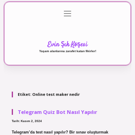
menüyü
Anasayfa
Gizlilik Politikası
Yasal Uyarı
aç
Hakkımızda
Evin Şık Köşesi
Yaşam alanlarına zarafet katan fikirler!
Etiket:
Online test maker nedir
Telegram Quiz Bot Nasıl Yapılır
Tarih: Kasım 2, 2024
Telegram’da test nasıl yapılır? Bir sınav oluşturmak