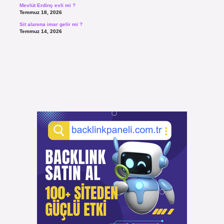
Mevlüt Erdinç evli mi ?
Temmuz 18, 2026
Sit alanına imar gelir mi ?
Temmuz 14, 2026