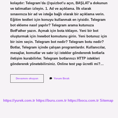
kolaydır: Telegram’da @quizbot’u açın, BAŞLAT’a dokunun
ve talimatları izleyin. 1. Ad ve açıklama. İlk olarak
sınavınıza bir ad ve isteğe bağlı olarak bir açıklama verin.
Eğitim testleri için konuyu kullanmak en iyisidir. Telegram
bot ekleme nasıl yapılır? Telegram arama kutunuza
BotFather yazın. Açmak için bota tıklayın. Yeni bir bot
oluşturmak için /newbot komutunu girin. Yeni botunuz için
bir isim seçin. Telegram bot nedir? Telegram botu nedir?
Botlar, Telegram içinde çalışan programlardır. Kullanıcılar,
mesajlar, komutlar ve satır içi istekler göndererek botlarla
iletişim kurabilirler. Telegram botlarınızı HTTP istekleri
göndererek yönetebilirsiniz. Online test yap ücretli mi?…
Telegram
Devamını okuyun
Yorum Bırak
Quiz
Bot
Nasıl
Yapılır
https://yurek.com.tr
https://buru.com.tr
https://bocu.com.tr
Sitemap