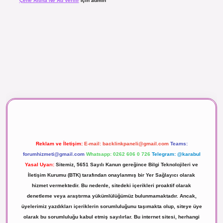
Çene Altına Ne Ad Verilir
için
admin
maç izle
Reklam ve İletişim:
E-mail:
backlinkpaneli@gmail.com
Teams:
forumhizmeti@gmail.com
Whatsapp: 0262 606 0 726
Telegram: @karabul
Yasal Uyarı:
Sitemiz, 5651 Sayılı Kanun gereğince Bilgi Teknolojileri ve
İletişim Kurumu (BTK) tarafından onaylanmış bir Yer Sağlayıcı olarak
hizmet vermektedir. Bu nedenle, sitedeki içerikleri proaktif olarak
denetleme veya araştırma yükümlülüğümüz bulunmamaktadır. Ancak,
üyelerimiz yazdıkları içeriklerin sorumluluğunu taşımakta olup, siteye üye
olarak bu sorumluluğu kabul etmiş sayılırlar. Bu internet sitesi, herhangi