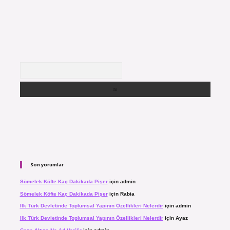
Arama
Son yorumlar
Sömelek Köfte Kaç Dakikada Pişer
için
admin
Sömelek Köfte Kaç Dakikada Pişer
için
Rabia
Ilk Türk Devletinde Toplumsal Yapının Özellikleri Nelerdir
için
admin
Ilk Türk Devletinde Toplumsal Yapının Özellikleri Nelerdir
için
Ayaz