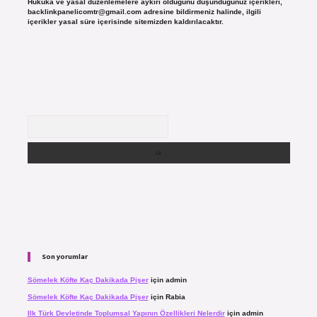
Hukuka ve yasal düzenlemelere aykırı olduğunu düşündüğünüz içerikleri,
backlinkpanelicomtr@gmail.com
adresine bildirmeniz halinde, ilgili
içerikler yasal süre içerisinde sitemizden kaldırılacaktır.
Arama
Son yorumlar
Sömelek Köfte Kaç Dakikada Pişer
için
admin
Sömelek Köfte Kaç Dakikada Pişer
için
Rabia
Ilk Türk Devletinde Toplumsal Yapının Özellikleri Nelerdir
için
admin