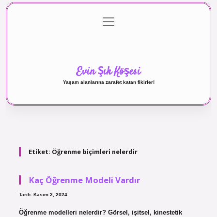
menüyü
Anasayfa
Gizlilik Politikası
Yasal Uyarı
aç
Hakkımızda
Evin Şık Köşesi
Yaşam alanlarına zarafet katan fikirler!
Etiket:
Öğrenme biçimleri nelerdir
Kaç Öğrenme Modeli Vardır
Tarih: Kasım 2, 2024
Öğrenme modelleri nelerdir? Görsel, işitsel, kinestetik