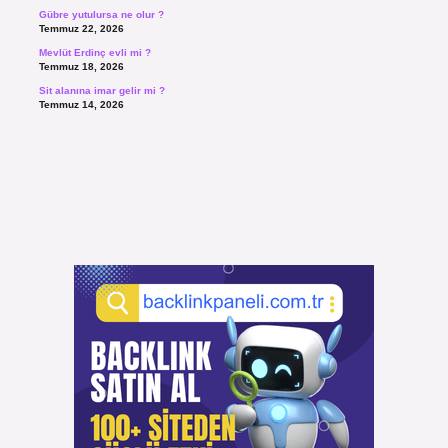
Gübre yutulursa ne olur ?
Temmuz 22, 2026
Mevlüt Erdinç evli mi ?
Temmuz 18, 2026
Sit alanına imar gelir mi ?
Temmuz 14, 2026