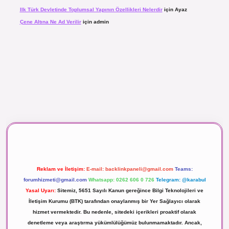
Ilk Türk Devletinde Toplumsal Yapının Özellikleri Nelerdir
için
Ayaz
Çene Altına Ne Ad Verilir
için
admin
 maç izle
Reklam ve İletişim:
E-mail:
backlinkpaneli@gmail.com
Teams:
forumhizmeti@gmail.com
Whatsapp: 0262 606 0 726
Telegram: @karabul
Yasal Uyarı:
Sitemiz, 5651 Sayılı Kanun gereğince Bilgi Teknolojileri ve
İletişim Kurumu (BTK) tarafından onaylanmış bir Yer Sağlayıcı olarak
hizmet vermektedir. Bu nedenle, sitedeki içerikleri proaktif olarak
denetleme veya araştırma yükümlülüğümüz bulunmamaktadır. Ancak,