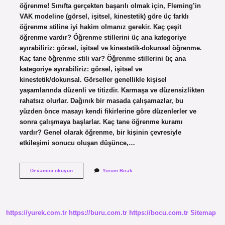
öğrenme! Sınıfta gerçekten başarılı olmak için, Fleming’in
VAK modeline (görsel, işitsel, kinestetik) göre üç farklı
öğrenme stiline iyi hakim olmanız gerekir. Kaç çeşit
öğrenme vardır? Öğrenme stillerini üç ana kategoriye
ayırabiliriz: görsel, işitsel ve kinestetik-dokunsal öğrenme.
Kaç tane öğrenme stili var? Öğrenme stillerini üç ana
kategoriye ayırabiliriz: görsel, işitsel ve
kinestetik/dokunsal. Görseller genellikle kişisel
yaşamlarında düzenli ve titizdir. Karmaşa ve düzensizlikten
rahatsız olurlar. Dağınık bir masada çalışamazlar, bu
yüzden önce masayı kendi fikirlerine göre düzenlerler ve
sonra çalışmaya başlarlar. Kaç tane öğrenme kuramı
vardır? Genel olarak öğrenme, bir kişinin çevresiyle
etkileşimi sonucu oluşan düşünce,…
Kaç
Devamını okuyun
Yorum Bırak
Öğrenme
Modeli
Vardır
https://yurek.com.tr
https://buru.com.tr
https://bocu.com.tr
Sitemap