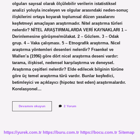
olguları sayısal olarak ölçülebilir verilerin istatistiksel
analizi yoluyla inceleyen ve olgular arasındaki neden-sonuç
ilişkilerini ortaya koyarak toplumsal düzen yasalarını
keşfetmeyi amaçlayan araştırmadır. Nitel araştırma türleri
nelerdir? NİTEL ARAŞTIRMALARDA VERİ KAYNAKLARI 1 –
Derinlemesine görüşme/mülakat. 2 – Gözlem. 3 – Odak
grup. 4 – Vaka çalışması. 5 – Etnografik araştırma. Nicel
araştırma yöntemleri desenleri nelerdir? Fraenkel ve
Wallen’a (1996) göre dört nicel araştırma deseni vardır:
tarama, ilişkisel, nedensel karşılaştırma ve deneysel.
Araştırma çeşitleri nelerdir? Elde edilecek bilginin türüne
göre üç temel araştırma türü vardır. Bunlar keşfedici,
betimleyici ve açıklayıcı (hipotez test eden) araştırmalardır.
Korelasyonel…
Nicel
Devamını okuyun
2 Yorum
Araştırma
Türleri
Nelerdir
https://yurek.com.tr
https://buru.com.tr
https://bocu.com.tr
Sitemap