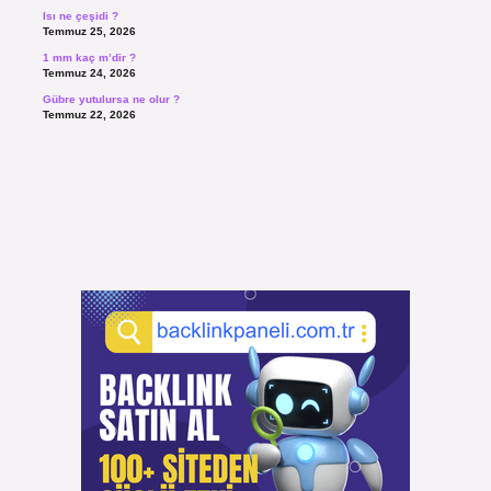
Isı ne çeşidi ?
Temmuz 25, 2026
1 mm kaç m’dir ?
Temmuz 24, 2026
Gübre yutulursa ne olur ?
Temmuz 22, 2026