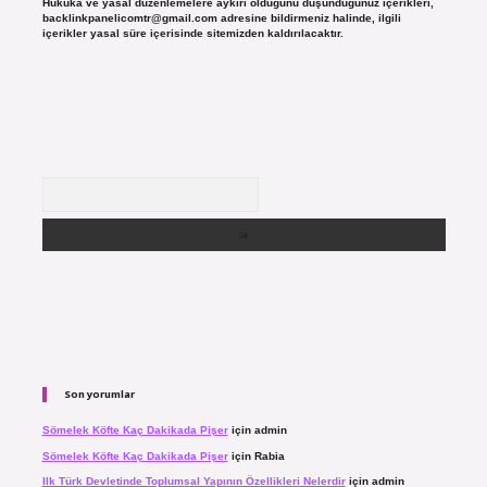
Hukuka ve yasal düzenlemelere aykırı olduğunu düşündüğünüz içerikleri,
backlinkpanelicomtr@gmail.com
adresine bildirmeniz halinde, ilgili
içerikler yasal süre içerisinde sitemizden kaldırılacaktır.
Arama
Son yorumlar
Sömelek Köfte Kaç Dakikada Pişer
için
admin
Sömelek Köfte Kaç Dakikada Pişer
için
Rabia
Ilk Türk Devletinde Toplumsal Yapının Özellikleri Nelerdir
için
admin