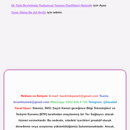
Ilk Türk Devletinde Toplumsal Yapının Özellikleri Nelerdir
için
Ayaz
Çene Altına Ne Ad Verilir
için
admin
aç izle
Reklam ve İletişim:
E-mail:
backlinkpaneli@gmail.com
Teams:
forumhizmeti@gmail.com
Whatsapp: 0262 606 0 726
Telegram: @karabul
Yasal Uyarı:
Sitemiz, 5651 Sayılı Kanun gereğince Bilgi Teknolojileri ve
İletişim Kurumu (BTK) tarafından onaylanmış bir Yer Sağlayıcı olarak
hizmet vermektedir. Bu nedenle, sitedeki içerikleri proaktif olarak
denetleme veya araştırma yükümlülüğümüz bulunmamaktadır. Ancak,