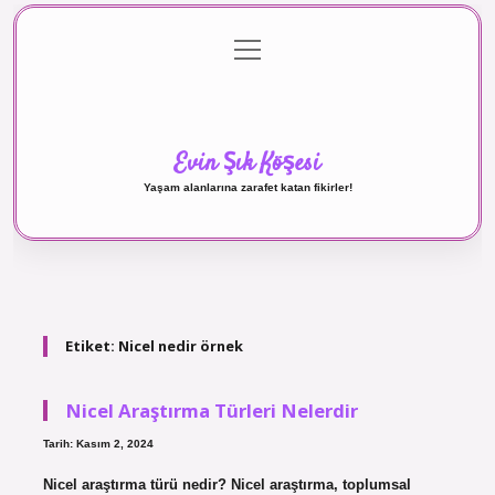
menüyü
Anasayfa
Gizlilik Politikası
Yasal Uyarı
aç
Hakkımızda
Evin Şık Köşesi
Yaşam alanlarına zarafet katan fikirler!
Etiket:
Nicel nedir örnek
Nicel Araştırma Türleri Nelerdir
Tarih: Kasım 2, 2024
Nicel araştırma türü nedir? Nicel araştırma, toplumsal