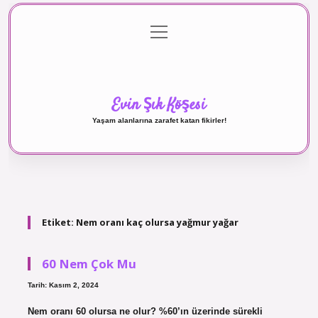
menüyü
Anasayfa
Gizlilik Politikası
Yasal Uyarı
aç
Hakkımızda
Evin Şık Köşesi
Yaşam alanlarına zarafet katan fikirler!
Etiket:
Nem oranı kaç olursa yağmur yağar
60 Nem Çok Mu
Tarih: Kasım 2, 2024
Nem oranı 60 olursa ne olur? %60’ın üzerinde sürekli