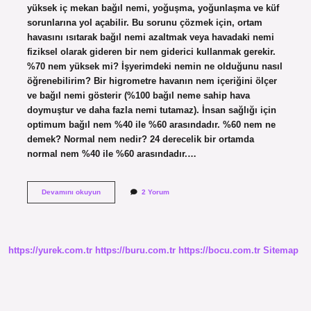
yüksek iç mekan bağıl nemi, yoğuşma, yoğunlaşma ve küf
sorunlarına yol açabilir. Bu sorunu çözmek için, ortam
havasını ısıtarak bağıl nemi azaltmak veya havadaki nemi
fiziksel olarak gideren bir nem giderici kullanmak gerekir.
%70 nem yüksek mi? İşyerimdeki nemin ne olduğunu nasıl
öğrenebilirim? Bir higrometre havanın nem içeriğini ölçer
ve bağıl nemi gösterir (%100 bağıl neme sahip hava
doymuştur ve daha fazla nemi tutamaz). İnsan sağlığı için
optimum bağıl nem %40 ile %60 arasındadır. %60 nem ne
demek? Normal nem nedir? 24 derecelik bir ortamda
normal nem %40 ile %60 arasındadır.…
60
Devamını okuyun
2 Yorum
Nem
Çok
Mu
https://yurek.com.tr
https://buru.com.tr
https://bocu.com.tr
Sitemap