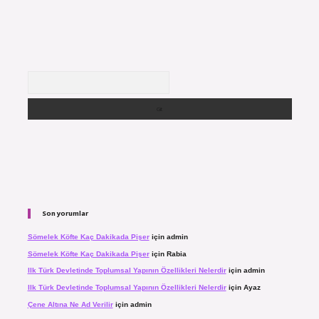
Arama
Son yorumlar
Sömelek Köfte Kaç Dakikada Pişer
için
admin
Sömelek Köfte Kaç Dakikada Pişer
için
Rabia
Ilk Türk Devletinde Toplumsal Yapının Özellikleri Nelerdir
için
admin
Ilk Türk Devletinde Toplumsal Yapının Özellikleri Nelerdir
için
Ayaz
Çene Altına Ne Ad Verilir
için
admin