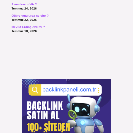
1 mm kaç m’dir ?
Temmuz 24, 2026
Gübre yutulursa ne olur ?
Temmuz 22, 2026
Mevlüt Erdinç evli mi ?
Temmuz 18, 2026