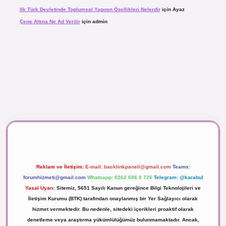
Ilk Türk Devletinde Toplumsal Yapının Özellikleri Nelerdir
için
Ayaz
Çene Altına Ne Ad Verilir
için
admin
aç izle
Reklam ve İletişim:
E-mail:
backlinkpaneli@gmail.com
Teams:
forumhizmeti@gmail.com
Whatsapp: 0262 606 0 726
Telegram: @karabul
Yasal Uyarı:
Sitemiz, 5651 Sayılı Kanun gereğince Bilgi Teknolojileri ve
İletişim Kurumu (BTK) tarafından onaylanmış bir Yer Sağlayıcı olarak
hizmet vermektedir. Bu nedenle, sitedeki içerikleri proaktif olarak
denetleme veya araştırma yükümlülüğümüz bulunmamaktadır. Ancak,