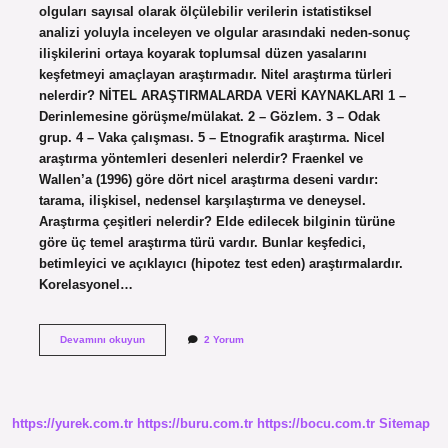
olguları sayısal olarak ölçülebilir verilerin istatistiksel
analizi yoluyla inceleyen ve olgular arasındaki neden-sonuç
ilişkilerini ortaya koyarak toplumsal düzen yasalarını
keşfetmeyi amaçlayan araştırmadır. Nitel araştırma türleri
nelerdir? NİTEL ARAŞTIRMALARDA VERİ KAYNAKLARI 1 –
Derinlemesine görüşme/mülakat. 2 – Gözlem. 3 – Odak
grup. 4 – Vaka çalışması. 5 – Etnografik araştırma. Nicel
araştırma yöntemleri desenleri nelerdir? Fraenkel ve
Wallen’a (1996) göre dört nicel araştırma deseni vardır:
tarama, ilişkisel, nedensel karşılaştırma ve deneysel.
Araştırma çeşitleri nelerdir? Elde edilecek bilginin türüne
göre üç temel araştırma türü vardır. Bunlar keşfedici,
betimleyici ve açıklayıcı (hipotez test eden) araştırmalardır.
Korelasyonel…
Nicel
Devamını okuyun
2 Yorum
Araştırma
Türleri
Nelerdir
https://yurek.com.tr
https://buru.com.tr
https://bocu.com.tr
Sitemap