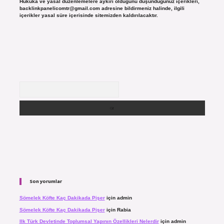
Hukuka ve yasal düzenlemelere aykırı olduğunu düşündüğünüz içerikleri,
backlinkpanelicomtr@gmail.com
adresine bildirmeniz halinde, ilgili
içerikler yasal süre içerisinde sitemizden kaldırılacaktır.
Arama
Son yorumlar
Sömelek Köfte Kaç Dakikada Pişer
için
admin
Sömelek Köfte Kaç Dakikada Pişer
için
Rabia
Ilk Türk Devletinde Toplumsal Yapının Özellikleri Nelerdir
için
admin