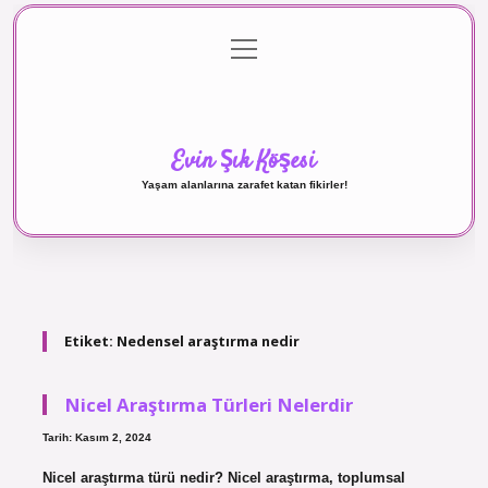
menüyü
Anasayfa
Gizlilik Politikası
Yasal Uyarı
aç
Hakkımızda
Evin Şık Köşesi
Yaşam alanlarına zarafet katan fikirler!
Etiket:
Nedensel araştırma nedir
Nicel Araştırma Türleri Nelerdir
Tarih: Kasım 2, 2024
Nicel araştırma türü nedir? Nicel araştırma, toplumsal