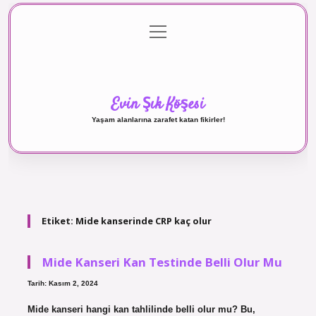
menüyü
Anasayfa
Gizlilik Politikası
Yasal Uyarı
aç
Hakkımızda
Evin Şık Köşesi
Yaşam alanlarına zarafet katan fikirler!
Etiket:
Mide kanserinde CRP kaç olur
Mide Kanseri Kan Testinde Belli Olur Mu
Tarih: Kasım 2, 2024
Mide kanseri hangi kan tahlilinde belli olur mu? Bu,