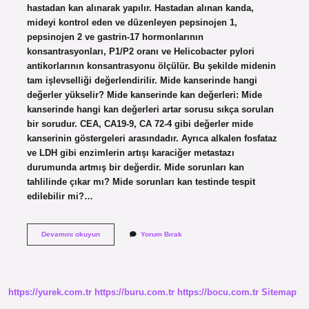
hastadan kan alınarak yapılır. Hastadan alınan kanda,
mideyi kontrol eden ve düzenleyen pepsinojen 1,
pepsinojen 2 ve gastrin-17 hormonlarının
konsantrasyonları, P1/P2 oranı ve Helicobacter pylori
antikorlarının konsantrasyonu ölçülür. Bu şekilde midenin
tam işlevselliği değerlendirilir. Mide kanserinde hangi
değerler yükselir? Mide kanserinde kan değerleri: Mide
kanserinde hangi kan değerleri artar sorusu sıkça sorulan
bir sorudur. CEA, CA19-9, CA 72-4 gibi değerler mide
kanserinin göstergeleri arasındadır. Ayrıca alkalen fosfataz
ve LDH gibi enzimlerin artışı karaciğer metastazı
durumunda artmış bir değerdir. Mide sorunları kan
tahlilinde çıkar mı? Mide sorunları kan testinde tespit
edilebilir mi?…
Mide
Devamını okuyun
Yorum Bırak
Kanseri
Kan
Testinde
Belli
Olur
https://yurek.com.tr
https://buru.com.tr
https://bocu.com.tr
Sitemap
Mu