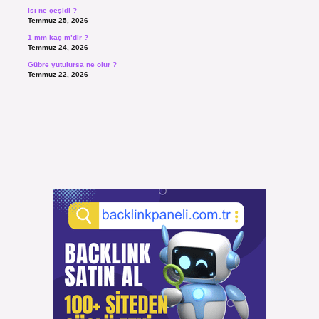
Isı ne çeşidi ?
Temmuz 25, 2026
1 mm kaç m’dir ?
Temmuz 24, 2026
Gübre yutulursa ne olur ?
Temmuz 22, 2026