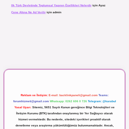
Ilk Türk Devletinde Toplumsal Yapının Özellikleri Nelerdir
için
Ayaz
Çene Altına Ne Ad Verilir
için
admin
aç izle
Reklam ve İletişim:
E-mail:
backlinkpaneli@gmail.com
Teams:
forumhizmeti@gmail.com
Whatsapp: 0262 606 0 726
Telegram: @karabul
Yasal Uyarı:
Sitemiz, 5651 Sayılı Kanun gereğince Bilgi Teknolojileri ve
İletişim Kurumu (BTK) tarafından onaylanmış bir Yer Sağlayıcı olarak
hizmet vermektedir. Bu nedenle, sitedeki içerikleri proaktif olarak
denetleme veya araştırma yükümlülüğümüz bulunmamaktadır. Ancak,