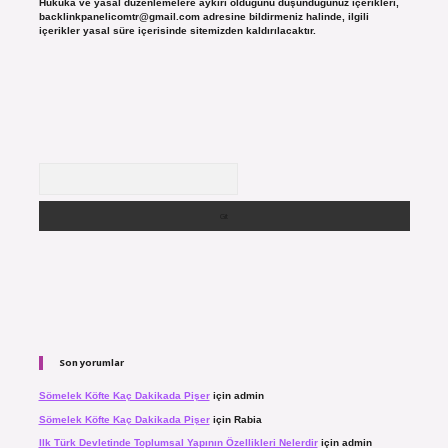
Hukuka ve yasal düzenlemelere aykırı olduğunu düşündüğünüz içerikleri,
backlinkpanelicomtr@gmail.com
adresine bildirmeniz halinde, ilgili
içerikler yasal süre içerisinde sitemizden kaldırılacaktır.
Arama
Son yorumlar
Sömelek Köfte Kaç Dakikada Pişer
için
admin
Sömelek Köfte Kaç Dakikada Pişer
için
Rabia
Ilk Türk Devletinde Toplumsal Yapının Özellikleri Nelerdir
için
admin