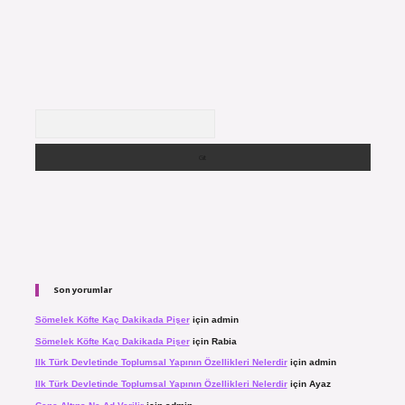
Arama
Son yorumlar
Sömelek Köfte Kaç Dakikada Pişer
için
admin
Sömelek Köfte Kaç Dakikada Pişer
için
Rabia
Ilk Türk Devletinde Toplumsal Yapının Özellikleri Nelerdir
için
admin
Ilk Türk Devletinde Toplumsal Yapının Özellikleri Nelerdir
için
Ayaz