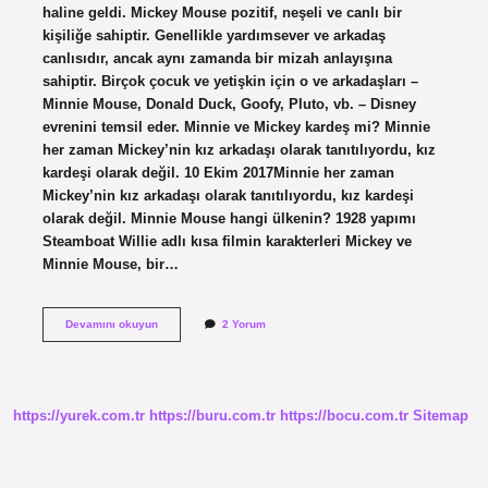
haline geldi. Mickey Mouse pozitif, neşeli ve canlı bir
kişiliğe sahiptir. Genellikle yardımsever ve arkadaş
canlısıdır, ancak aynı zamanda bir mizah anlayışına
sahiptir. Birçok çocuk ve yetişkin için o ve arkadaşları –
Minnie Mouse, Donald Duck, Goofy, Pluto, vb. – Disney
evrenini temsil eder. Minnie ve Mickey kardeş mi? Minnie
her zaman Mickey’nin kız arkadaşı olarak tanıtılıyordu, kız
kardeşi olarak değil. 10 Ekim 2017Minnie her zaman
Mickey’nin kız arkadaşı olarak tanıtılıyordu, kız kardeşi
olarak değil. Minnie Mouse hangi ülkenin? 1928 yapımı
Steamboat Willie adlı kısa filmin karakterleri Mickey ve
Minnie Mouse, bir…
Minnie
Devamını okuyun
2 Yorum
Mouse
Nasıl
Biri
https://yurek.com.tr
https://buru.com.tr
https://bocu.com.tr
Sitemap