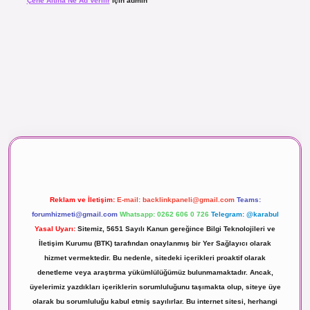
Çene Altına Ne Ad Verilir
için
admin
t canlı maç izle
Reklam ve İletişim:
E-mail:
backlinkpaneli@gmail.com
Teams:
forumhizmeti@gmail.com
Whatsapp: 0262 606 0 726
Telegram: @karabul
Yasal Uyarı:
Sitemiz, 5651 Sayılı Kanun gereğince Bilgi Teknolojileri ve
İletişim Kurumu (BTK) tarafından onaylanmış bir Yer Sağlayıcı olarak
hizmet vermektedir. Bu nedenle, sitedeki içerikleri proaktif olarak
denetleme veya araştırma yükümlülüğümüz bulunmamaktadır. Ancak,
üyelerimiz yazdıkları içeriklerin sorumluluğunu taşımakta olup, siteye üye
olarak bu sorumluluğu kabul etmiş sayılırlar. Bu internet sitesi, herhangi