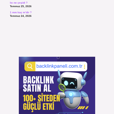
Isı ne çeşidi ?
Temmuz 25, 2026
1 mm kaç m’dir ?
Temmuz 24, 2026