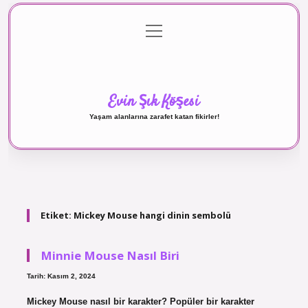
menüyü
Anasayfa
Gizlilik Politikası
Yasal Uyarı
aç
Hakkımızda
Evin Şık Köşesi
Yaşam alanlarına zarafet katan fikirler!
Etiket:
Mickey Mouse hangi dinin sembolü
Minnie Mouse Nasıl Biri
Tarih: Kasım 2, 2024
Mickey Mouse nasıl bir karakter? Popüler bir karakter