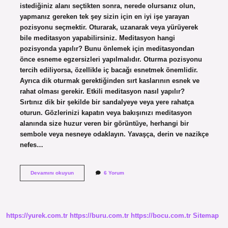
istediğiniz alanı seçtikten sonra, nerede olursanız olun,
yapmanız gereken tek şey sizin için en iyi işe yarayan
pozisyonu seçmektir. Oturarak, uzanarak veya yürüyerek
bile meditasyon yapabilirsiniz. Meditasyon hangi
pozisyonda yapılır? Bunu önlemek için meditasyondan
önce esneme egzersizleri yapılmalıdır. Oturma pozisyonu
tercih ediliyorsa, özellikle iç bacağı esnetmek önemlidir.
Ayrıca dik oturmak gerektiğinden sırt kaslarının esnek ve
rahat olması gerekir. Etkili meditasyon nasıl yapılır?
Sırtınız dik bir şekilde bir sandalyeye veya yere rahatça
oturun. Gözlerinizi kapatın veya bakışınızı meditasyon
alanında size huzur veren bir görüntüye, herhangi bir
sembole veya nesneye odaklayın. Yavaşça, derin ve nazikçe
nefes…
Uzanarak
Devamını okuyun
6 Yorum
Meditasyon
Yapilir
Mi
https://yurek.com.tr
https://buru.com.tr
https://bocu.com.tr
Sitemap