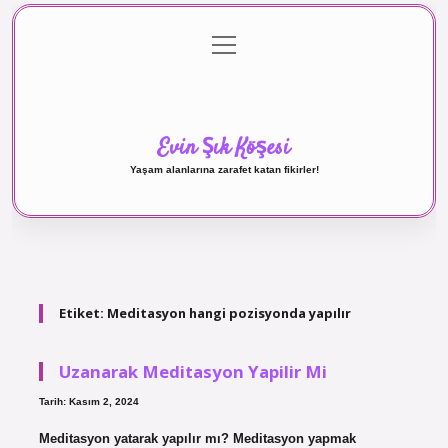
menüyü
Anasayfa
Gizlilik Politikası
Yasal Uyarı
aç
Hakkımızda
Evin Şık Köşesi
Yaşam alanlarına zarafet katan fikirler!
Etiket:
Meditasyon hangi pozisyonda yapılır
Uzanarak Meditasyon Yapilir Mi
Tarih: Kasım 2, 2024
Meditasyon yatarak yapılır mı? Meditasyon yapmak