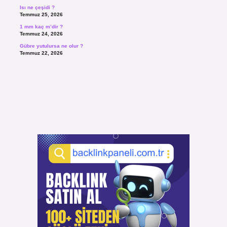
Isı ne çeşidi ?
Temmuz 25, 2026
1 mm kaç m’dir ?
Temmuz 24, 2026
Gübre yutulursa ne olur ?
Temmuz 22, 2026