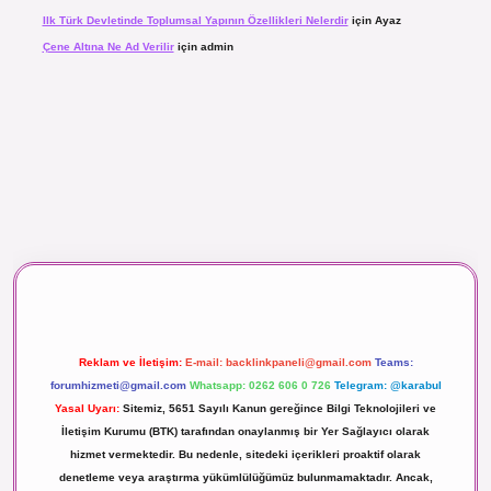
Ilk Türk Devletinde Toplumsal Yapının Özellikleri Nelerdir
için
Ayaz
Çene Altına Ne Ad Verilir
için
admin
aç izle
Reklam ve İletişim:
E-mail:
backlinkpaneli@gmail.com
Teams:
forumhizmeti@gmail.com
Whatsapp: 0262 606 0 726
Telegram: @karabul
Yasal Uyarı:
Sitemiz, 5651 Sayılı Kanun gereğince Bilgi Teknolojileri ve
İletişim Kurumu (BTK) tarafından onaylanmış bir Yer Sağlayıcı olarak
hizmet vermektedir. Bu nedenle, sitedeki içerikleri proaktif olarak
denetleme veya araştırma yükümlülüğümüz bulunmamaktadır. Ancak,