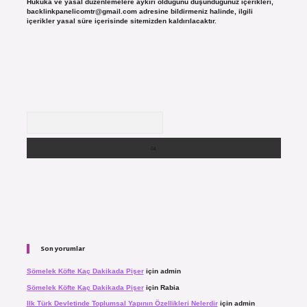
Hukuka ve yasal düzenlemelere aykırı olduğunu düşündüğünüz içerikleri,
backlinkpanelicomtr@gmail.com
adresine bildirmeniz halinde, ilgili
içerikler yasal süre içerisinde sitemizden kaldırılacaktır.
Arama
Son yorumlar
Sömelek Köfte Kaç Dakikada Pişer
için
admin
Sömelek Köfte Kaç Dakikada Pişer
için
Rabia
Ilk Türk Devletinde Toplumsal Yapının Özellikleri Nelerdir
için
admin