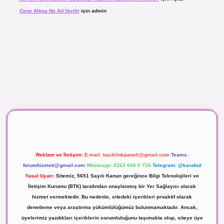
Çene Altına Ne Ad Verilir
için
admin
aç izle
Reklam ve İletişim:
E-mail:
backlinkpaneli@gmail.com
Teams:
forumhizmeti@gmail.com
Whatsapp: 0262 606 0 726
Telegram: @karabul
Yasal Uyarı:
Sitemiz, 5651 Sayılı Kanun gereğince Bilgi Teknolojileri ve
İletişim Kurumu (BTK) tarafından onaylanmış bir Yer Sağlayıcı olarak
hizmet vermektedir. Bu nedenle, sitedeki içerikleri proaktif olarak
denetleme veya araştırma yükümlülüğümüz bulunmamaktadır. Ancak,
üyelerimiz yazdıkları içeriklerin sorumluluğunu taşımakta olup, siteye üye