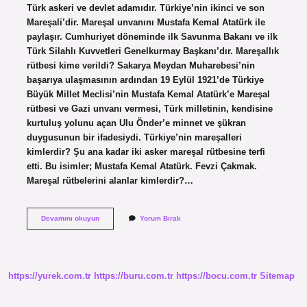
Türk askeri ve devlet adamıdır. Türkiye’nin ikinci ve son
Mareşali’dir. Mareşal unvanını Mustafa Kemal Atatürk ile
paylaşır. Cumhuriyet döneminde ilk Savunma Bakanı ve ilk
Türk Silahlı Kuvvetleri Genelkurmay Başkanı’dır. Mareşallık
rütbesi kime verildi? Sakarya Meydan Muharebesi’nin
başarıya ulaşmasının ardından 19 Eylül 1921’de Türkiye
Büyük Millet Meclisi’nin Mustafa Kemal Atatürk’e Mareşal
rütbesi ve Gazi unvanı vermesi, Türk milletinin, kendisine
kurtuluş yolunu açan Ulu Önder’e minnet ve şükran
duygusunun bir ifadesiydi. Türkiye’nin mareşalleri
kimlerdir? Şu ana kadar iki asker mareşal rütbesine terfi
etti. Bu isimler; Mustafa Kemal Atatürk. Fevzi Çakmak.
Mareşal rütbelerini alanlar kimlerdir?…
Türkiyede
Devamını okuyun
Yorum Bırak
Kimler
Mareşal
Oldu
https://yurek.com.tr
https://buru.com.tr
https://bocu.com.tr
Sitemap