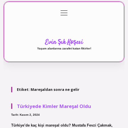
menüyü
Anasayfa
Gizlilik Politikası
Yasal Uyarı
aç
Hakkımızda
Evin Şık Köşesi
Yaşam alanlarına zarafet katan fikirler!
Etiket:
Mareşaldan sonra ne gelir
Türkiyede Kimler Mareşal Oldu
Tarih: Kasım 2, 2024
Türkiye’de kaç kişi mareşal oldu? Mustafa Fevzi Çakmak,