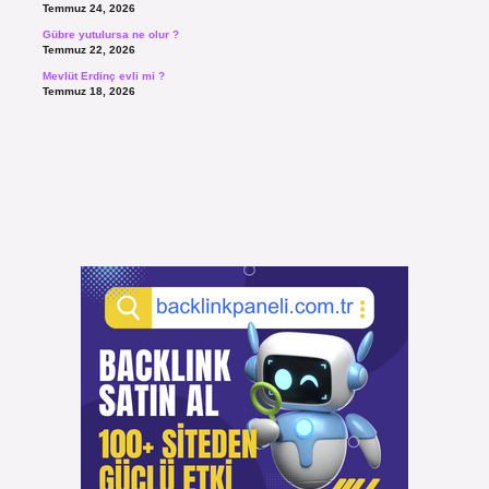
Temmuz 24, 2026
Gübre yutulursa ne olur ?
Temmuz 22, 2026
Mevlüt Erdinç evli mi ?
Temmuz 18, 2026