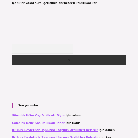
içerikler yasal süre içerisinde sitemizden kaldırılacaktır.
Arama
Son yorumlar
Sömelek Köfte Kaç Dakikada Pişer
için
admin
Sömelek Köfte Kaç Dakikada Pişer
için
Rabia
Ilk Türk Devletinde Toplumsal Yapının Özellikleri Nelerdir
için
admin
Ilk Türk Devletinde Toplumsal Yapının Özellikleri Nelerdir
için
Ayaz