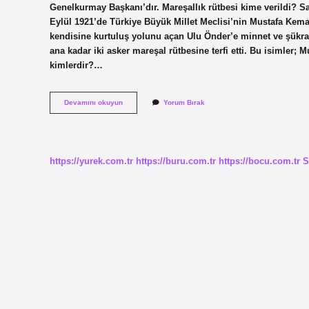
Genelkurmay Başkanı’dır. Mareşallık rütbesi kime verildi? 
Eylül 1921’de Türkiye Büyük Millet Meclisi’nin Mustafa Kemal
kendisine kurtuluş yolunu açan Ulu Önder’e minnet ve şükra
ana kadar iki asker mareşal rütbesine terfi etti. Bu isimler;
kimlerdir?…
Türkiyede
Devamını okuyun
Yorum Bırak
Kimler
Mareşal
Oldu
https://yurek.com.tr
https://buru.com.tr
https://bocu.com.tr
S