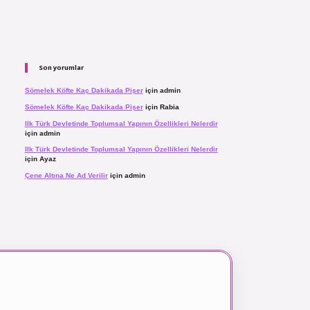
Son yorumlar
Sömelek Köfte Kaç Dakikada Pişer
için
admin
Sömelek Köfte Kaç Dakikada Pişer
için
Rabia
Ilk Türk Devletinde Toplumsal Yapının Özellikleri Nelerdir
için
admin
Ilk Türk Devletinde Toplumsal Yapının Özellikleri Nelerdir
için
Ayaz
Çene Altına Ne Ad Verilir
için
admin