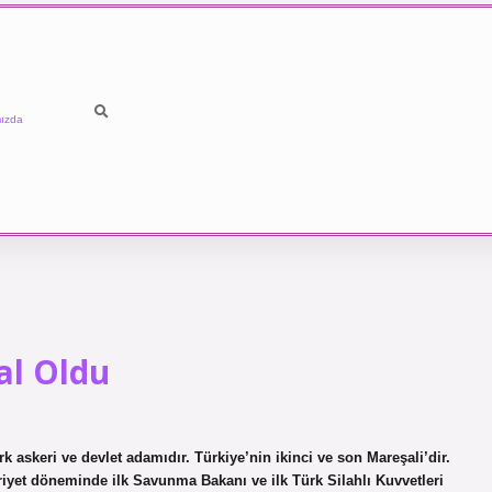
ızda
al Oldu
 askeri ve devlet adamıdır. Türkiye’nin ikinci ve son Mareşali’dir.
iyet döneminde ilk Savunma Bakanı ve ilk Türk Silahlı Kuvvetleri