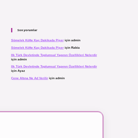
Son yorumlar
Sömelek Köfte Kaç Dakikada Pişer
için
admin
Sömelek Köfte Kaç Dakikada Pişer
için
Rabia
Ilk Türk Devletinde Toplumsal Yapının Özellikleri Nelerdir
için
admin
Ilk Türk Devletinde Toplumsal Yapının Özellikleri Nelerdir
için
Ayaz
Çene Altına Ne Ad Verilir
için
admin