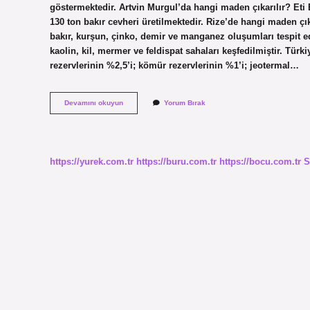
göstermektedir. Artvin Murgul’da hangi maden çıkarılır? Eti 
130 ton bakır cevheri üretilmektedir. Rize’de hangi maden çı
bakır, kurşun, çinko, demir ve manganez oluşumları tespit e
kaolin, kil, mermer ve feldispat sahaları keşfedilmiştir. T
rezervlerinin %2,5’i; kömür rezervlerinin %1’i; jeotermal…
Artvinde
Devamını okuyun
Yorum Bırak
En
Çok
Hangi
Maden
Çıkarılır
https://yurek.com.tr
https://buru.com.tr
https://bocu.com.tr
S