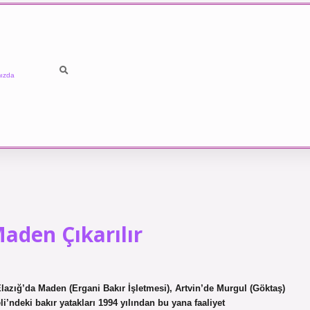
ızda
aden Çıkarılır
azığ’da Maden (Ergani Bakır İşletmesi), Artvin’de Murgul (Göktaş)
i’ndeki bakır yatakları 1994 yılından bu yana faaliyet