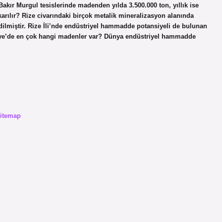
Bakır Murgul tesislerinde madenden yılda 3.500.000 ton, yıllık ise
karılır? Rize civarındaki birçok metalik mineralizasyon alanında
dilmiştir. Rize İli’nde endüstriyel hammadde potansiyeli de bulunan
ürkiye’de en çok hangi madenler var? Dünya endüstriyel hammadde
itemap