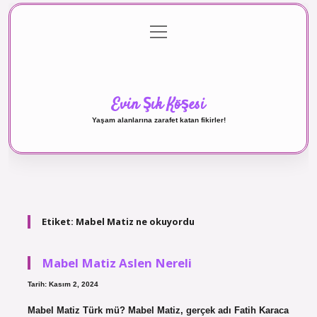
menüyü
Anasayfa
Gizlilik Politikası
Yasal Uyarı
aç
Hakkımızda
Evin Şık Köşesi
Yaşam alanlarına zarafet katan fikirler!
Etiket:
Mabel Matiz ne okuyordu
Mabel Matiz Aslen Nereli
Tarih: Kasım 2, 2024
Mabel Matiz Türk mü? Mabel Matiz, gerçek adı Fatih Karaca