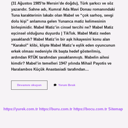
(31 Ağustos 1985’te Mersin’de doğdu), Türk şarkıcı ve söz
yazarıdır. Sahne adı, Kumral Ada Mavi Donau romanındaki
Tuna karakterinin lakabı olan Mabel ve “çok sarhoş, sevgi
dolu kişi” anlamına gelen Yunanca matiz kelimesinin
birleşimidir. Mabel Matiz’in cinsel tercihi ne? Mabel Matiz
eşcinsel olduğunu duyurdu | TikTok. Mabel Matiz neden
yasaklandı? Mabel Matiz’in bir aşk hikayesini konu alan
“Karakol” klibi, klipte Mabel Matiz’e eşlik eden oyuncunun
erkek olması nedeniyle ilk başta hedef gösterilmiş,
ardından RTÜK tarafından yasaklanmıştı. Mabelin ailesi
kimdir? Mabel’in temelleri 1947 yılında Mihail Payotis ve
Haralambos Küçük Anastasiadi tarafından…
Mabel
Devamını okuyun
Yorum Bırak
Matiz
Aslen
Nereli
https://yurek.com.tr
https://buru.com.tr
https://bocu.com.tr
Sitemap