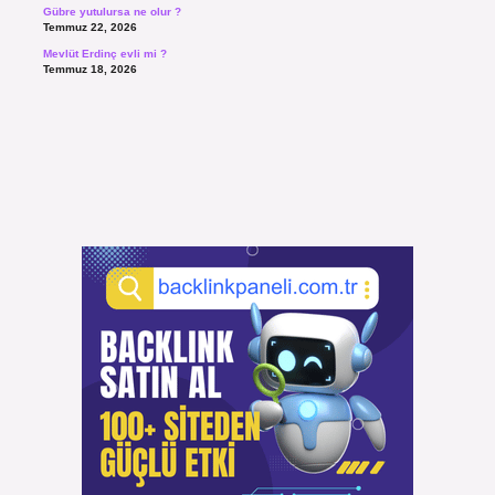
Gübre yutulursa ne olur ?
Temmuz 22, 2026
Mevlüt Erdinç evli mi ?
Temmuz 18, 2026