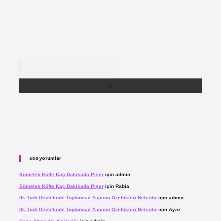
Arama
Son yorumlar
Sömelek Köfte Kaç Dakikada Pişer
için
admin
Sömelek Köfte Kaç Dakikada Pişer
için
Rabia
Ilk Türk Devletinde Toplumsal Yapının Özellikleri Nelerdir
için
admin
Ilk Türk Devletinde Toplumsal Yapının Özellikleri Nelerdir
için
Ayaz