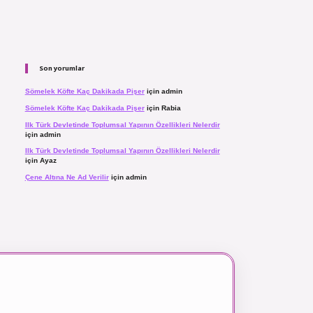
Son yorumlar
Sömelek Köfte Kaç Dakikada Pişer
için
admin
Sömelek Köfte Kaç Dakikada Pişer
için
Rabia
Ilk Türk Devletinde Toplumsal Yapının Özellikleri Nelerdir
için
admin
Ilk Türk Devletinde Toplumsal Yapının Özellikleri Nelerdir
için
Ayaz
Çene Altına Ne Ad Verilir
için
admin