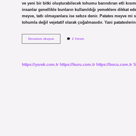
ve yeni bir bitki oluşturabilecek tohumu barındıran etli kıs
insanlar genellikle bunların kullanıldığı yemeklere dikkat ede
meyve, tatlı olmayanlara ise sebze denir. Patates meyve mi 
tohumla değil vejetatif olarak çoğalmasıdır. Yani patatesleri
Havuç
Devamını okuyun
2 Yorum
Bir
Meyve
Midir
https://yurek.com.tr
https://buru.com.tr
https://bocu.com.tr
S