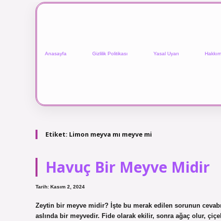
Anasayfa
Gizlilik Politikası
Yasal Uyarı
Hakkım
Etiket:
Limon meyva mı meyve mi
Havuç Bir Meyve Midir
Tarih: Kasım 2, 2024
Zeytin bir meyve midir? İşte bu merak edilen sorunun cevab
aslında bir meyvedir. Fide olarak ekilir, sonra ağaç olur, ç