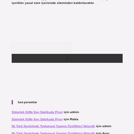
içerikler yasal süre içerisinde sitemizden kaldırılacaktır.
Arama
Son yorumlar
Sömelek Köfte Kaç Dakikada Pişer
için
admin
Sömelek Köfte Kaç Dakikada Pişer
için
Rabia
Ilk Türk Devletinde Toplumsal Yapının Özellikleri Nelerdir
için
admin
Ilk Türk Devletinde Toplumsal Yapının Özellikleri Nelerdir
için
Ayaz