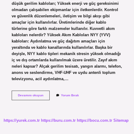
düşük gerilim kabloları; Yüksek enerji ve güç gereksinimi
olmadan çalışabilen ekipmanlar için iletkenlerdir. Kontrol
ve güvenlik düzenlemeleri, iletişim ve bilgi akışı gibi
amaçlar için kullanılırlar. Üretimlerinde diğer kablo
türlerine göre farklı malzemeler kullanılır. Kuvvetli akım
kabloları nelerdir? Yüksek Akım Kabloları NYY (YVV)
kabloları: Aydınlatma ve güç dağıtım amaçları için
yeraltında ve kablo kanallarında kullanılırlar. Başka bir
deyişle, NYY kablo tipleri mekanik stresin yüksek olmadığı
iç ve dış ortamlarda kullanılmak üzere üretilir. Zayıf akım
neleri kapsar? Alçak gerilim tesisatı, yangın alarmı, telefon,
anons ve seslendirme, VHF-UHF ve uydu antenli toplum
televizyonu, acil aydınlatma,…
Zayıf
Devamını okuyun
Yorum Bırak
Akım
Kabloları
Nelerdir
https://yurek.com.tr
https://buru.com.tr
https://bocu.com.tr
Sitemap