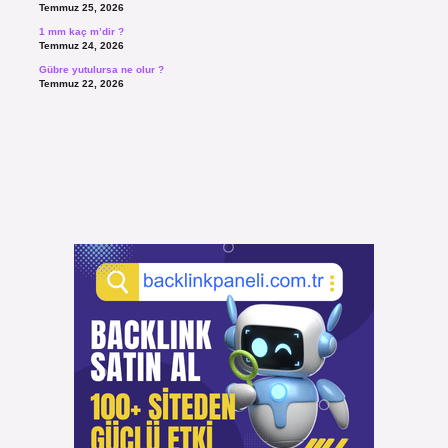
Temmuz 25, 2026
1 mm kaç m’dir ?
Temmuz 24, 2026
Gübre yutulursa ne olur ?
Temmuz 22, 2026