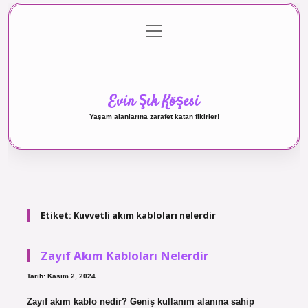
menüyü
Anasayfa
Gizlilik Politikası
Yasal Uyarı
aç
Hakkımızda
Evin Şık Köşesi
Yaşam alanlarına zarafet katan fikirler!
Etiket:
Kuvvetli akım kabloları nelerdir
Zayıf Akım Kabloları Nelerdir
Tarih: Kasım 2, 2024
Zayıf akım kablo nedir? Geniş kullanım alanına sahip