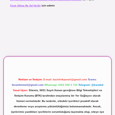
Çene Altına Ne Ad Verilir
için
admin
aç izle
Reklam ve İletişim:
E-mail:
backlinkpaneli@gmail.com
Teams:
forumhizmeti@gmail.com
Whatsapp: 0262 606 0 726
Telegram: @karabul
Yasal Uyarı:
Sitemiz, 5651 Sayılı Kanun gereğince Bilgi Teknolojileri ve
İletişim Kurumu (BTK) tarafından onaylanmış bir Yer Sağlayıcı olarak
hizmet vermektedir. Bu nedenle, sitedeki içerikleri proaktif olarak
denetleme veya araştırma yükümlülüğümüz bulunmamaktadır. Ancak,
üyelerimiz yazdıkları içeriklerin sorumluluğunu taşımakta olup, siteye üye