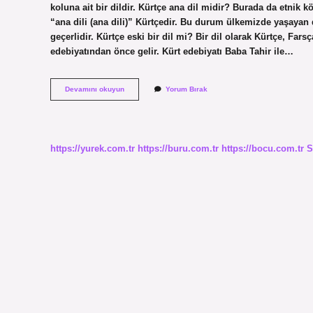
koluna ait bir dildir. Kürtçe ana dil midir? Burada da etnik k
“ana dili (ana dili)” Kürtçedir. Bu durum ülkemizde yaşayan 
geçerlidir. Kürtçe eski bir dil mi? Bir dil olarak Kürtçe, Far
edebiyatından önce gelir. Kürt edebiyatı Baba Tahir ile…
Kürtçe
Devamını okuyun
Yorum Bırak
Dil
Olarak
Geçiyor
Mu
https://yurek.com.tr
https://buru.com.tr
https://bocu.com.tr
S