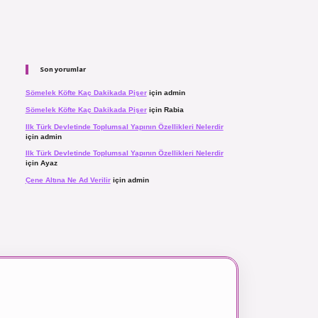
Son yorumlar
Sömelek Köfte Kaç Dakikada Pişer
için
admin
Sömelek Köfte Kaç Dakikada Pişer
için
Rabia
Ilk Türk Devletinde Toplumsal Yapının Özellikleri Nelerdir
için
admin
Ilk Türk Devletinde Toplumsal Yapının Özellikleri Nelerdir
için
Ayaz
Çene Altına Ne Ad Verilir
için
admin