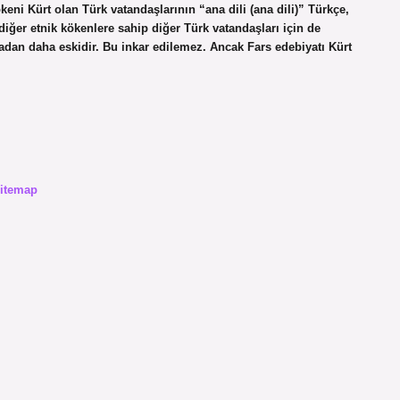
ökeni Kürt olan Türk vatandaşlarının “ana dili (ana dili)” Türkçe,
diğer etnik kökenlere sahip diğer Türk vatandaşları için de
sçadan daha eskidir. Bu inkar edilemez. Ancak Fars edebiyatı Kürt
itemap