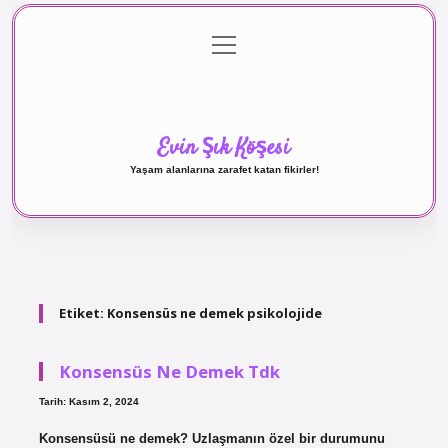
menüyü
Anasayfa
Gizlilik Politikası
Yasal Uyarı
aç
Hakkımızda
Evin Şık Köşesi
Yaşam alanlarına zarafet katan fikirler!
Etiket:
Konsensüs ne demek psikolojide
Konsensüs Ne Demek Tdk
Tarih: Kasım 2, 2024
Konsensüsü ne demek? Uzlaşmanın özel bir durumunu