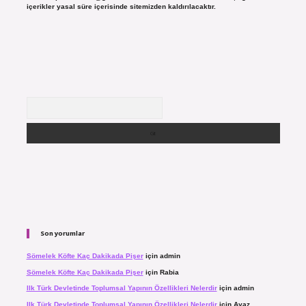
içerikler yasal süre içerisinde sitemizden kaldırılacaktır.
Arama
Son yorumlar
Sömelek Köfte Kaç Dakikada Pişer
için
admin
Sömelek Köfte Kaç Dakikada Pişer
için
Rabia
Ilk Türk Devletinde Toplumsal Yapının Özellikleri Nelerdir
için
admin
Ilk Türk Devletinde Toplumsal Yapının Özellikleri Nelerdir
için
Ayaz