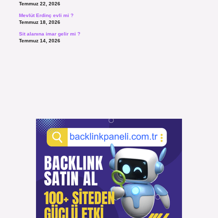
Temmuz 22, 2026
Mevlüt Erdinç evli mi ?
Temmuz 18, 2026
Sit alanına imar gelir mi ?
Temmuz 14, 2026