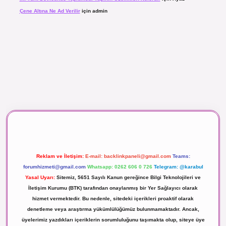
Çene Altına Ne Ad Verilir
için
admin
maç izle
Reklam ve İletişim:
E-mail:
backlinkpaneli@gmail.com
Teams:
forumhizmeti@gmail.com
Whatsapp: 0262 606 0 726
Telegram: @karabul
Yasal Uyarı:
Sitemiz, 5651 Sayılı Kanun gereğince Bilgi Teknolojileri ve
İletişim Kurumu (BTK) tarafından onaylanmış bir Yer Sağlayıcı olarak
hizmet vermektedir. Bu nedenle, sitedeki içerikleri proaktif olarak
denetleme veya araştırma yükümlülüğümüz bulunmamaktadır. Ancak,
üyelerimiz yazdıkları içeriklerin sorumluluğunu taşımakta olup, siteye üye