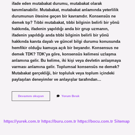
ifade eden mutabakat durumu, mutabakat olarak
tanımlanabilir. Mutabakat, mutabakat anlamında yeterlilik
durumunun ötesine geçen bir kavramdır. Konsensüs ne
demek tıp? Tıbbi mutabakat, tıbbi bilginin belirli bir yönü
hakkında, ifadenin yapıldığı anda bir grup uzmanın,
ifadenin yapıldığı anda tıbbi bilginin belirli bir yönü
hakkında kanıta dayalı ve güncel bilgi durumu konusunda
hemfikir olduğu kamuya açık bir beyandır. Konsensus ne
demek TDK? TDK’ya göre, konsensüs kelimesi uzlaşma
anlamına gelir. Bu kelime, iki kişi veya devletin anlaşmaya
varması anlamına gelir. Toplumsal konsensüs ne demek?
Mutabakat gerçekliği, bir topluluk veya toplum içindeki
paylaşılan deneyimler ve anlayışlar tarafından…
Konsensüs
Devamını okuyun
Yorum Bırak
Ne
Demek
Tdk
https://yurek.com.tr
https://buru.com.tr
https://bocu.com.tr
Sitemap