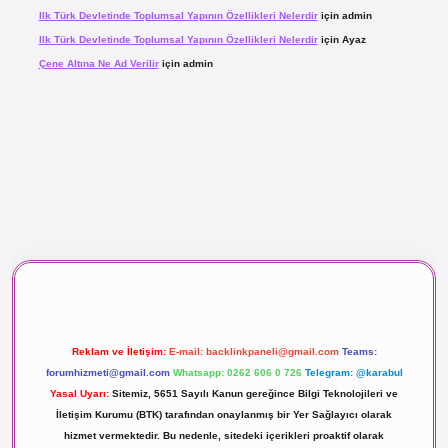
Ilk Türk Devletinde Toplumsal Yapının Özellikleri Nelerdir
için
admin
Ilk Türk Devletinde Toplumsal Yapının Özellikleri Nelerdir
için
Ayaz
Çene Altına Ne Ad Verilir
için
admin
maç izle
Reklam ve İletişim:
E-mail:
backlinkpaneli@gmail.com
Teams:
forumhizmeti@gmail.com
Whatsapp: 0262 606 0 726
Telegram: @karabul
Yasal Uyarı:
Sitemiz, 5651 Sayılı Kanun gereğince Bilgi Teknolojileri ve
İletişim Kurumu (BTK) tarafından onaylanmış bir Yer Sağlayıcı olarak
hizmet vermektedir. Bu nedenle, sitedeki içerikleri proaktif olarak