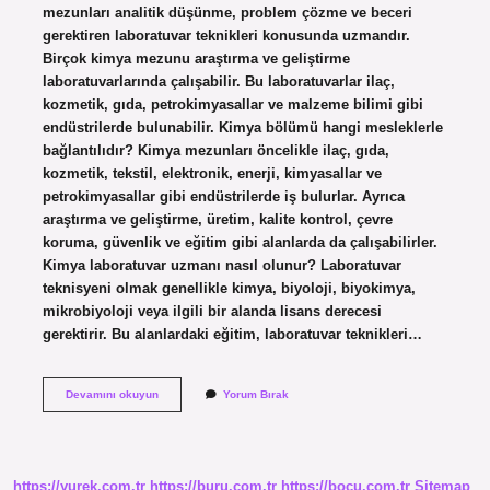
mezunları analitik düşünme, problem çözme ve beceri
gerektiren laboratuvar teknikleri konusunda uzmandır.
Birçok kimya mezunu araştırma ve geliştirme
laboratuvarlarında çalışabilir. Bu laboratuvarlar ilaç,
kozmetik, gıda, petrokimyasallar ve malzeme bilimi gibi
endüstrilerde bulunabilir. Kimya bölümü hangi mesleklerle
bağlantılıdır? Kimya mezunları öncelikle ilaç, gıda,
kozmetik, tekstil, elektronik, enerji, kimyasallar ve
petrokimyasallar gibi endüstrilerde iş bulurlar. Ayrıca
araştırma ve geliştirme, üretim, kalite kontrol, çevre
koruma, güvenlik ve eğitim gibi alanlarda da çalışabilirler.
Kimya laboratuvar uzmanı nasıl olunur? Laboratuvar
teknisyeni olmak genellikle kimya, biyoloji, biyokimya,
mikrobiyoloji veya ilgili bir alanda lisans derecesi
gerektirir. Bu alanlardaki eğitim, laboratuvar teknikleri…
Kimya
Devamını okuyun
Yorum Bırak
Mezunu
Laborant
Olabilir
Mi
https://yurek.com.tr
https://buru.com.tr
https://bocu.com.tr
Sitemap