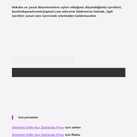
Hukuka ve yasal düzenlemelere aykırı olduğunu düşündüğünüz içerikleri,
backlinkpanelicomtr@gmail.com
adresine bildirmeniz halinde, ilgili
içerikler yasal süre içerisinde sitemizden kaldırılacaktır.
Arama
Son yorumlar
Sömelek Köfte Kaç Dakikada Pişer
için
admin
Sömelek Köfte Kaç Dakikada Pişer
için
Rabia