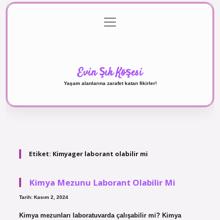
menüyü
Anasayfa
Gizlilik Politikası
Yasal Uyarı
aç
Hakkımızda
Evin Şık Köşesi
Yaşam alanlarına zarafet katan fikirler!
Etiket:
Kimyager laborant olabilir mi
Kimya Mezunu Laborant Olabilir Mi
Tarih: Kasım 2, 2024
Kimya mezunları laboratuvarda çalışabilir mi? Kimya