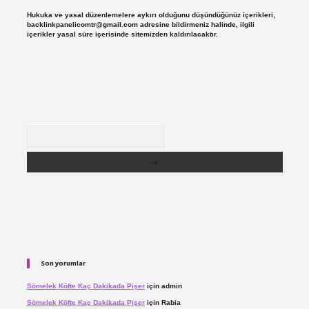
Hukuka ve yasal düzenlemelere aykırı olduğunu düşündüğünüz içerikleri,
backlinkpanelicomtr@gmail.com
adresine bildirmeniz halinde, ilgili
içerikler yasal süre içerisinde sitemizden kaldırılacaktır.
Arama
Son yorumlar
Sömelek Köfte Kaç Dakikada Pişer
için
admin
Sömelek Köfte Kaç Dakikada Pişer
için
Rabia