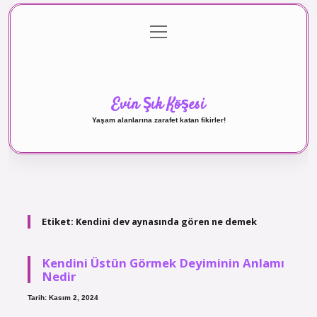
menüyü
Anasayfa
Gizlilik Politikası
Yasal Uyarı
aç
Hakkımızda
Evin Şık Köşesi
Yaşam alanlarına zarafet katan fikirler!
Etiket:
Kendini dev aynasında gören ne demek
Kendini Üstün Görmek Deyiminin Anlamı
Nedir
Tarih: Kasım 2, 2024