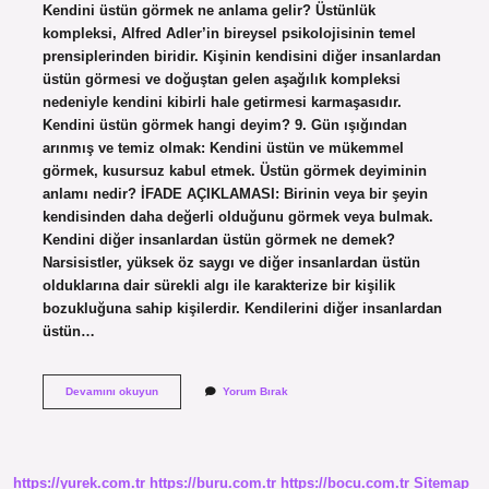
Kendini üstün görmek ne anlama gelir? Üstünlük
kompleksi, Alfred Adler’in bireysel psikolojisinin temel
prensiplerinden biridir. Kişinin kendisini diğer insanlardan
üstün görmesi ve doğuştan gelen aşağılık kompleksi
nedeniyle kendini kibirli hale getirmesi karmaşasıdır.
Kendini üstün görmek hangi deyim? 9. Gün ışığından
arınmış ve temiz olmak: Kendini üstün ve mükemmel
görmek, kusursuz kabul etmek. Üstün görmek deyiminin
anlamı nedir? İFADE AÇIKLAMASI: Birinin veya bir şeyin
kendisinden daha değerli olduğunu görmek veya bulmak.
Kendini diğer insanlardan üstün görmek ne demek?
Narsisistler, yüksek öz saygı ve diğer insanlardan üstün
olduklarına dair sürekli algı ile karakterize bir kişilik
bozukluğuna sahip kişilerdir. Kendilerini diğer insanlardan
üstün…
Kendini
Devamını okuyun
Yorum Bırak
Üstün
Görmek
Deyiminin
Anlamı
Nedir
https://yurek.com.tr
https://buru.com.tr
https://bocu.com.tr
Sitemap