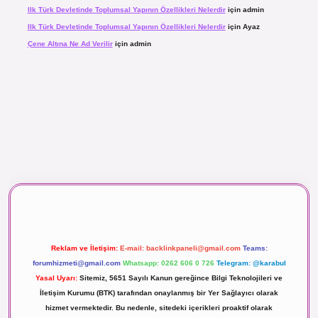
Ilk Türk Devletinde Toplumsal Yapının Özellikleri Nelerdir
için
admin
Ilk Türk Devletinde Toplumsal Yapının Özellikleri Nelerdir
için
Ayaz
Çene Altına Ne Ad Verilir
için
admin
aç izle
Reklam ve İletişim:
E-mail:
backlinkpaneli@gmail.com
Teams:
forumhizmeti@gmail.com
Whatsapp: 0262 606 0 726
Telegram: @karabul
Yasal Uyarı:
Sitemiz, 5651 Sayılı Kanun gereğince Bilgi Teknolojileri ve
İletişim Kurumu (BTK) tarafından onaylanmış bir Yer Sağlayıcı olarak
hizmet vermektedir. Bu nedenle, sitedeki içerikleri proaktif olarak