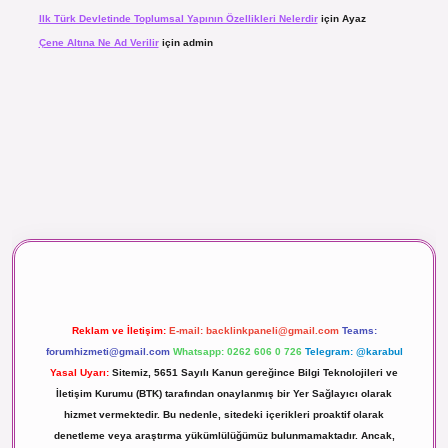
Ilk Türk Devletinde Toplumsal Yapının Özellikleri Nelerdir
için
Ayaz
Çene Altına Ne Ad Verilir
için
admin
maç izle
Reklam ve İletişim:
E-mail:
backlinkpaneli@gmail.com
Teams:
forumhizmeti@gmail.com
Whatsapp: 0262 606 0 726
Telegram: @karabul
Yasal Uyarı:
Sitemiz, 5651 Sayılı Kanun gereğince Bilgi Teknolojileri ve
İletişim Kurumu (BTK) tarafından onaylanmış bir Yer Sağlayıcı olarak
hizmet vermektedir. Bu nedenle, sitedeki içerikleri proaktif olarak
denetleme veya araştırma yükümlülüğümüz bulunmamaktadır. Ancak,