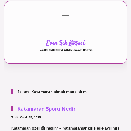
menüyü
Anasayfa
Gizlilik Politikası
Yasal Uyarı
aç
Hakkımızda
Evin Şık Köşesi
Yaşam alanlarına zarafet katan fikirler!
Etiket:
Katamaran almak mantıklı mı
Katamaran Sporu Nedir
Tarih: Ocak 25, 2025
Katamaran özelliği nedir? – Katamaranlar kirişlerle ayrılmış