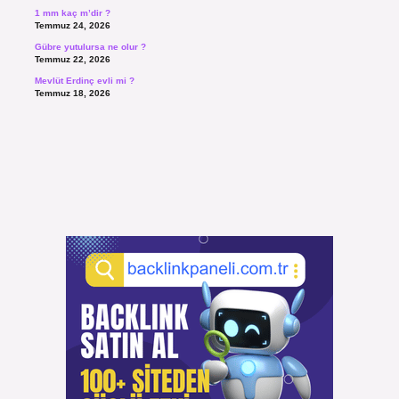
1 mm kaç m’dir ?
Temmuz 24, 2026
Gübre yutulursa ne olur ?
Temmuz 22, 2026
Mevlüt Erdinç evli mi ?
Temmuz 18, 2026