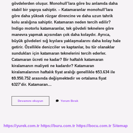
gövdelerden oluşur. Monohull’lara göre bu anlamda daha
stabil bir yapıya sahiptir. – Katamaranlar monohull’lara
göre daha yüksek rüzgar direncine ve daha uzun tahrik
kolu aralığına sahiptir. Katamaran neden tercih edilir?
Indigo motorlu katamaranlar, tek gövdeli teknelere göre
manevra yapmak açısından çok daha kolaydır. Ayrıca,
büyük gövdeleri sığ kıyılara yaklaşmalarını daha kolay hale
getirir. Özellikle denizciler ve kaptanlar, bu tür olanaklar
sundukları için katamaran teknelerini tercih ederler.
Catamaran ücreti ne kadar? Bir haftalık katamaran
kiralamanın maliyeti ne kadardır? Katamaran
kiralamalarının haftalık fiyat aralığı genellikle ₺53.634 ile
₺9.950.752 arasında değişmektedir ve ortalama fiyat
₺327’dir. Katamaran…
Katamaran
Devamını okuyun
Yorum Bırak
Sporu
Nedir
https://yurek.com.tr
https://buru.com.tr
https://bocu.com.tr
Sitemap