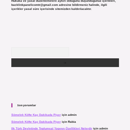
Hukuka ve yasal düzenlemelere aykırı olduğunu düşündüğünüz içerikleri,
backlinkpanelicomtr@gmail.com
adresine bildirmeniz halinde, ilgili
içerikler yasal süre içerisinde sitemizden kaldırılacaktır.
Arama
Son yorumlar
Sömelek Köfte Kaç Dakikada Pişer
için
admin
Sömelek Köfte Kaç Dakikada Pişer
için
Rabia
Ilk Türk Devletinde Toplumsal Yapının Özellikleri Nelerdir
için
admin