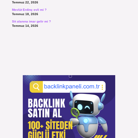
Temmuz 22, 2026
Mevlüt Erdinç evli mi ?
Temmuz 18, 2026
Sit alanına imar gelir mi ?
Temmuz 14, 2026