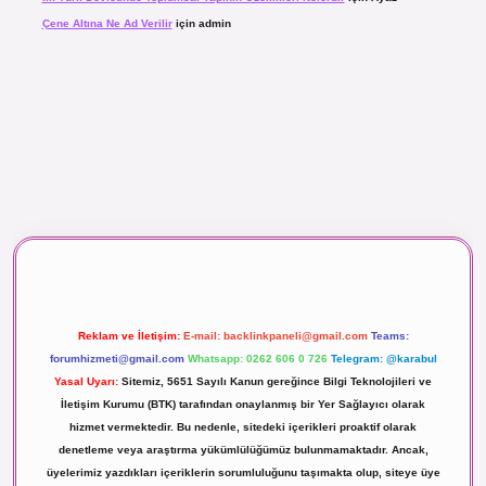
Çene Altına Ne Ad Verilir
için
admin
lı maç izle
Reklam ve İletişim:
E-mail:
backlinkpaneli@gmail.com
Teams:
forumhizmeti@gmail.com
Whatsapp: 0262 606 0 726
Telegram: @karabul
Yasal Uyarı:
Sitemiz, 5651 Sayılı Kanun gereğince Bilgi Teknolojileri ve
İletişim Kurumu (BTK) tarafından onaylanmış bir Yer Sağlayıcı olarak
hizmet vermektedir. Bu nedenle, sitedeki içerikleri proaktif olarak
denetleme veya araştırma yükümlülüğümüz bulunmamaktadır. Ancak,
üyelerimiz yazdıkları içeriklerin sorumluluğunu taşımakta olup, siteye üye