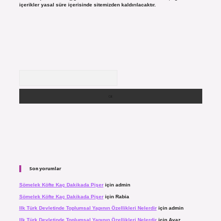
içerikler yasal süre içerisinde sitemizden kaldırılacaktır.
Arama
Son yorumlar
Sömelek Köfte Kaç Dakikada Pişer
için
admin
Sömelek Köfte Kaç Dakikada Pişer
için
Rabia
Ilk Türk Devletinde Toplumsal Yapının Özellikleri Nelerdir
için
admin
Ilk Türk Devletinde Toplumsal Yapının Özellikleri Nelerdir
için
Ayaz