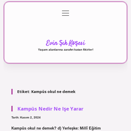
menüyü
Anasayfa
Gizlilik Politikası
Yasal Uyarı
aç
Hakkımızda
Evin Şık Köşesi
Yaşam alanlarına zarafet katan fikirler!
Etiket:
Kampüs okul ne demek
Kampüs Nedir Ne Işe Yarar
Tarih: Kasım 2, 2024
Kampüs okul ne demek? d) Yerleşke: Millî Eğitim