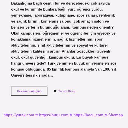
Bakanlığına bağlı çeşitli tür ve derecelerdeki çok sayıda
okul ve kurum ile bunlara bağlı yurt, öğrenci yurdu,
yemekhane, laboratuvar, kütüphane, spor sahası, rehberlik
ve sağlık birimi, konferans salonu, çok amaçlı salon ve
benzeri yerlerin bulunduğu alanı, Kampüs neden önemli?
Okul kampüsleri, öğretmenler ve öğrenciler için yiyecek ve
konaklama hizmetlerinin, sağlık hizmetlerinin, spor
aktivitelerinin, sınıf aktivitelerinin ve sosyal ve kültürel
aktivitelerin kalitesini artırır. Anahtar Sözcükler: Güvenli
okul, okul güvenliği, kampüs okulu. En büyük kampüs
hangi üniversitede? Türkiye’nin en büyük üniversiteleri söz
konusu olduğunda, 85 km²’lik kampüs alanıyla Van 100. Yıl
Üniversitesi ilk sırada…
Kampüs
Devamını okuyun
Yorum Bırak
Nedir
Ne
Işe
Yarar
https://yurek.com.tr
https://buru.com.tr
https://bocu.com.tr
Sitemap