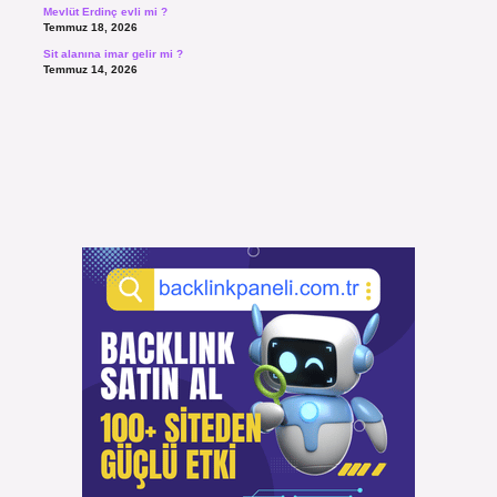
Mevlüt Erdinç evli mi ?
Temmuz 18, 2026
Sit alanına imar gelir mi ?
Temmuz 14, 2026