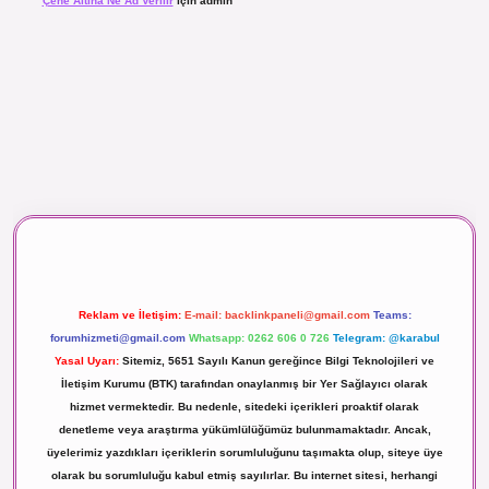
Çene Altına Ne Ad Verilir
için
admin
aç izle
Reklam ve İletişim:
E-mail:
backlinkpaneli@gmail.com
Teams:
forumhizmeti@gmail.com
Whatsapp: 0262 606 0 726
Telegram: @karabul
Yasal Uyarı:
Sitemiz, 5651 Sayılı Kanun gereğince Bilgi Teknolojileri ve
İletişim Kurumu (BTK) tarafından onaylanmış bir Yer Sağlayıcı olarak
hizmet vermektedir. Bu nedenle, sitedeki içerikleri proaktif olarak
denetleme veya araştırma yükümlülüğümüz bulunmamaktadır. Ancak,
üyelerimiz yazdıkları içeriklerin sorumluluğunu taşımakta olup, siteye üye
olarak bu sorumluluğu kabul etmiş sayılırlar. Bu internet sitesi, herhangi