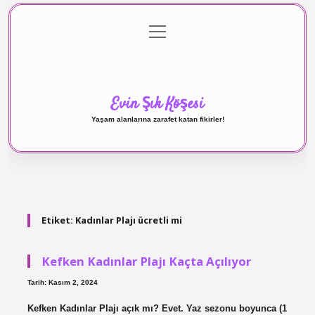
menüyü
Anasayfa
Gizlilik Politikası
Yasal Uyarı
aç
Hakkımızda
Evin Şık Köşesi
Yaşam alanlarına zarafet katan fikirler!
Etiket:
Kadınlar Plajı ücretli mi
Kefken Kadınlar Plajı Kaçta Açılıyor
Tarih: Kasım 2, 2024
Kefken Kadınlar Plajı açık mı? Evet. Yaz sezonu boyunca (1