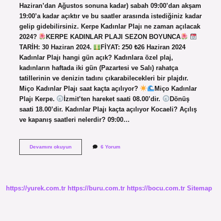
Haziran’dan Ağustos sonuna kadar) sabah 09:00’dan akşam
19:00’a kadar açıktır ve bu saatler arasında istediğiniz kadar
gelip gidebilirsiniz. Kerpe Kadınlar Plajı ne zaman açılacak
2024?
KERPE KADINLAR PLAJI SEZON BOYUNCA
TARİH: 30 Haziran 2024.
FİYAT: 250 ₺26 Haziran 2024
Kadınlar Plajı hangi gün açık? Kadınlara özel plaj,
kadınların haftada iki gün (Pazartesi ve Salı) rahatça
tatillerinin ve denizin tadını çıkarabilecekleri bir plajdır.
Miço Kadınlar Plajı saat kaçta açılıyor?
Miço Kadınlar
Plajı Kerpe.
İzmit’ten hareket saati 08.00’dir.
Dönüş
saati 18.00’dir. Kadınlar Plajı kaçta açılıyor Kocaeli? Açılış
ve kapanış saatleri nelerdir? 09:00…
Kefken
Devamını okuyun
6 Yorum
Kadınlar
Plajı
Kaçta
Açılıyor
https://yurek.com.tr
https://buru.com.tr
https://bocu.com.tr
Sitemap