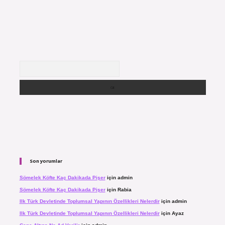
Arama
Son yorumlar
Sömelek Köfte Kaç Dakikada Pişer
için
admin
Sömelek Köfte Kaç Dakikada Pişer
için
Rabia
Ilk Türk Devletinde Toplumsal Yapının Özellikleri Nelerdir
için
admin
Ilk Türk Devletinde Toplumsal Yapının Özellikleri Nelerdir
için
Ayaz