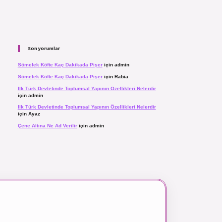
Son yorumlar
Sömelek Köfte Kaç Dakikada Pişer
için
admin
Sömelek Köfte Kaç Dakikada Pişer
için
Rabia
Ilk Türk Devletinde Toplumsal Yapının Özellikleri Nelerdir
için
admin
Ilk Türk Devletinde Toplumsal Yapının Özellikleri Nelerdir
için
Ayaz
Çene Altına Ne Ad Verilir
için
admin