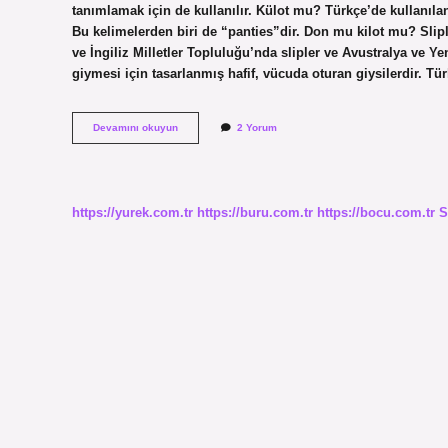
tanımlamak için de kullanılır. Külot mu? Türkçe’de kullanılan 
Bu kelimelerden biri de “panties”dir. Don mu kilot mu? Sliple
ve İngiliz Milletler Topluluğu’nda slipler ve Avustralya ve Ye
giymesi için tasarlanmış hafif, vücuda oturan giysilerdir. Tü
Külot
Devamını okuyun
2 Yorum
Nasıl
Yazılır
https://yurek.com.tr
https://buru.com.tr
https://bocu.com.tr
S