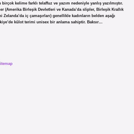
birçok kelime farklı telaffuz ve yazım nedeniyle yanlış yazılmıştır.
r (Amerika Birleşik Devletleri ve Kanada’da slipler, Birleşik Krallık
ni Zelanda’da iç çamaşırları) genellikle kadınların belden aşağı
rkiye’de külot terimi unisex bir anlama sahiptir. Baksır…
itemap