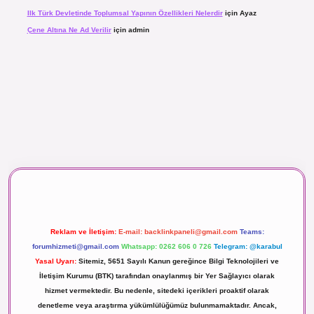
Ilk Türk Devletinde Toplumsal Yapının Özellikleri Nelerdir
için
Ayaz
Çene Altına Ne Ad Verilir
için
admin
aç izle
Reklam ve İletişim:
E-mail:
backlinkpaneli@gmail.com
Teams:
forumhizmeti@gmail.com
Whatsapp: 0262 606 0 726
Telegram: @karabul
Yasal Uyarı:
Sitemiz, 5651 Sayılı Kanun gereğince Bilgi Teknolojileri ve
İletişim Kurumu (BTK) tarafından onaylanmış bir Yer Sağlayıcı olarak
hizmet vermektedir. Bu nedenle, sitedeki içerikleri proaktif olarak
denetleme veya araştırma yükümlülüğümüz bulunmamaktadır. Ancak,