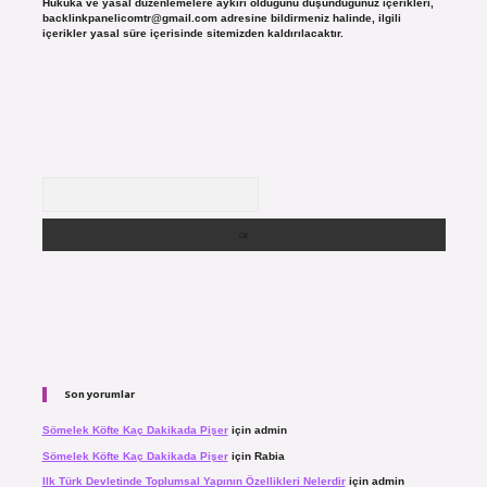
Hukuka ve yasal düzenlemelere aykırı olduğunu düşündüğünüz içerikleri,
backlinkpanelicomtr@gmail.com
adresine bildirmeniz halinde, ilgili
içerikler yasal süre içerisinde sitemizden kaldırılacaktır.
Arama
Son yorumlar
Sömelek Köfte Kaç Dakikada Pişer
için
admin
Sömelek Köfte Kaç Dakikada Pişer
için
Rabia
Ilk Türk Devletinde Toplumsal Yapının Özellikleri Nelerdir
için
admin