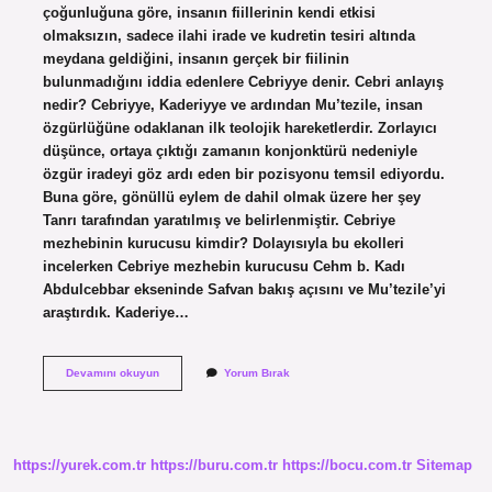
çoğunluğuna göre, insanın fiillerinin kendi etkisi
olmaksızın, sadece ilahi irade ve kudretin tesiri altında
meydana geldiğini, insanın gerçek bir fiilinin
bulunmadığını iddia edenlere Cebriyye denir. Cebri anlayış
nedir? Cebriyye, Kaderiyye ve ardından Mu’tezile, insan
özgürlüğüne odaklanan ilk teolojik hareketlerdir. Zorlayıcı
düşünce, ortaya çıktığı zamanın konjonktürü nedeniyle
özgür iradeyi göz ardı eden bir pozisyonu temsil ediyordu.
Buna göre, gönüllü eylem de dahil olmak üzere her şey
Tanrı tarafından yaratılmış ve belirlenmiştir. Cebriye
mezhebinin kurucusu kimdir? Dolayısıyla bu ekolleri
incelerken Cebriye mezhebin kurucusu Cehm b. Kadı
Abdulcebbar ekseninde Safvan bakış açısını ve Mu’tezile’yi
araştırdık. Kaderiye…
Cebriye
Devamını okuyun
Yorum Bırak
Akımı
Nedir
https://yurek.com.tr
https://buru.com.tr
https://bocu.com.tr
Sitemap