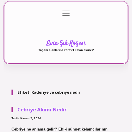
menüyü
Anasayfa
Gizlilik Politikası
Yasal Uyarı
aç
Hakkımızda
Evin Şık Köşesi
Yaşam alanlarına zarafet katan fikirler!
Etiket:
Kaderiye ve cebriye nedir
Cebriye Akımı Nedir
Tarih: Kasım 2, 2024
Cebriye ne anlama gelir? Ehl-i sünnet kelamcılarının