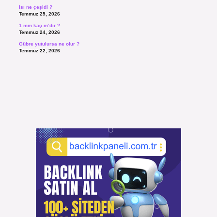
Isı ne çeşidi ?
Temmuz 25, 2026
1 mm kaç m’dir ?
Temmuz 24, 2026
Gübre yutulursa ne olur ?
Temmuz 22, 2026