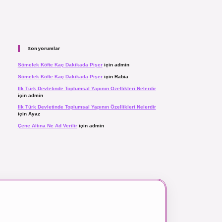
Son yorumlar
Sömelek Köfte Kaç Dakikada Pişer
için
admin
Sömelek Köfte Kaç Dakikada Pişer
için
Rabia
Ilk Türk Devletinde Toplumsal Yapının Özellikleri Nelerdir
için
admin
Ilk Türk Devletinde Toplumsal Yapının Özellikleri Nelerdir
için
Ayaz
Çene Altına Ne Ad Verilir
için
admin