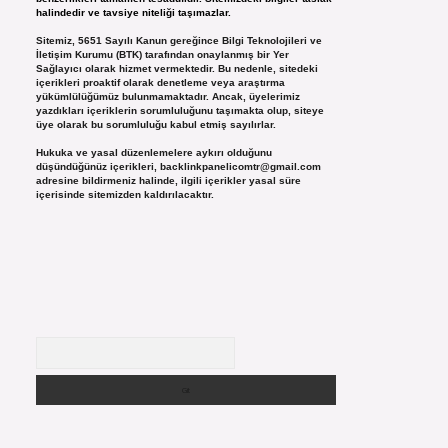
halindedir ve tavsiye niteliği taşımazlar.
Sitemiz, 5651 Sayılı Kanun gereğince Bilgi Teknolojileri ve
İletişim Kurumu (BTK) tarafından onaylanmış bir Yer
Sağlayıcı olarak hizmet vermektedir. Bu nedenle, sitedeki
içerikleri proaktif olarak denetleme veya araştırma
yükümlülüğümüz bulunmamaktadır. Ancak, üyelerimiz
yazdıkları içeriklerin sorumluluğunu taşımakta olup, siteye
üye olarak bu sorumluluğu kabul etmiş sayılırlar.
Hukuka ve yasal düzenlemelere aykırı olduğunu
düşündüğünüz içerikleri,
backlinkpanelicomtr@gmail.com
adresine bildirmeniz halinde, ilgili içerikler yasal süre
içerisinde sitemizden kaldırılacaktır.
Arama