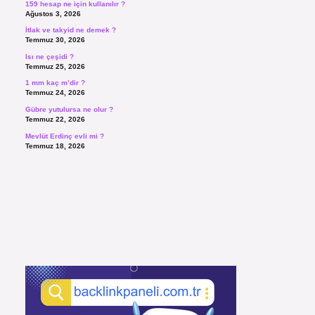
159 hesap ne için kullanılır ?
Ağustos 3, 2026
İtlak ve takyid ne demek ?
Temmuz 30, 2026
Isı ne çeşidi ?
Temmuz 25, 2026
1 mm kaç m’dir ?
Temmuz 24, 2026
Gübre yutulursa ne olur ?
Temmuz 22, 2026
Mevlüt Erdinç evli mi ?
Temmuz 18, 2026