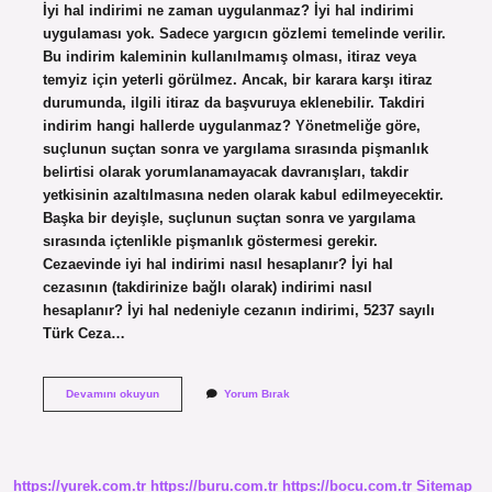
İyi hal indirimi ne zaman uygulanmaz? İyi hal indirimi
uygulaması yok. Sadece yargıcın gözlemi temelinde verilir.
Bu indirim kaleminin kullanılmamış olması, itiraz veya
temyiz için yeterli görülmez. Ancak, bir karara karşı itiraz
durumunda, ilgili itiraz da başvuruya eklenebilir. Takdiri
indirim hangi hallerde uygulanmaz? Yönetmeliğe göre,
suçlunun suçtan sonra ve yargılama sırasında pişmanlık
belirtisi olarak yorumlanamayacak davranışları, takdir
yetkisinin azaltılmasına neden olarak kabul edilmeyecektir.
Başka bir deyişle, suçlunun suçtan sonra ve yargılama
sırasında içtenlikle pişmanlık göstermesi gerekir.
Cezaevinde iyi hal indirimi nasıl hesaplanır? İyi hal
cezasının (takdirinize bağlı olarak) indirimi nasıl
hesaplanır? İyi hal nedeniyle cezanın indirimi, 5237 sayılı
Türk Ceza…
Iyi
Devamını okuyun
Yorum Bırak
Hal
Indirimi
Hangi
Hallerde
Uygulanmaz
https://yurek.com.tr
https://buru.com.tr
https://bocu.com.tr
Sitemap