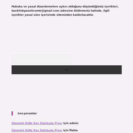
Hukuka ve yasal düzenlemelere aykırı olduğunu düşündüğünüz içerikleri,
backlinkpanelicomtr@gmail.com
adresine bildirmeniz halinde, ilgili
içerikler yasal süre içerisinde sitemizden kaldırılacaktır.
Arama
Son yorumlar
Sömelek Köfte Kaç Dakikada Pişer
için
admin
Sömelek Köfte Kaç Dakikada Pişer
için
Rabia