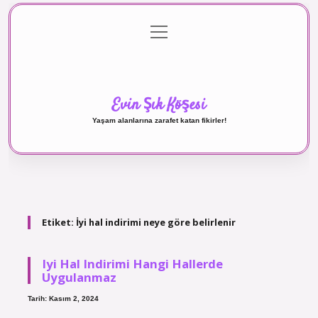
menüyü
Anasayfa
Gizlilik Politikası
Yasal Uyarı
aç
Hakkımızda
Evin Şık Köşesi
Yaşam alanlarına zarafet katan fikirler!
Etiket:
İyi hal indirimi neye göre belirlenir
Iyi Hal Indirimi Hangi Hallerde
Uygulanmaz
Tarih: Kasım 2, 2024