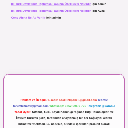
Ilk Türk Devletinde Toplumsal Yapının Özellikleri Nelerdir
için
admin
Ilk Türk Devletinde Toplumsal Yapının Özellikleri Nelerdir
için
Ayaz
Çene Altına Ne Ad Verilir
için
admin
aç izle
Reklam ve İletişim:
E-mail:
backlinkpaneli@gmail.com
Teams:
forumhizmeti@gmail.com
Whatsapp: 0262 606 0 726
Telegram: @karabul
Yasal Uyarı:
Sitemiz, 5651 Sayılı Kanun gereğince Bilgi Teknolojileri ve
İletişim Kurumu (BTK) tarafından onaylanmış bir Yer Sağlayıcı olarak
hizmet vermektedir. Bu nedenle, sitedeki içerikleri proaktif olarak