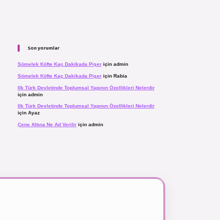
Son yorumlar
Sömelek Köfte Kaç Dakikada Pişer
için
admin
Sömelek Köfte Kaç Dakikada Pişer
için
Rabia
Ilk Türk Devletinde Toplumsal Yapının Özellikleri Nelerdir
için
admin
Ilk Türk Devletinde Toplumsal Yapının Özellikleri Nelerdir
için
Ayaz
Çene Altına Ne Ad Verilir
için
admin