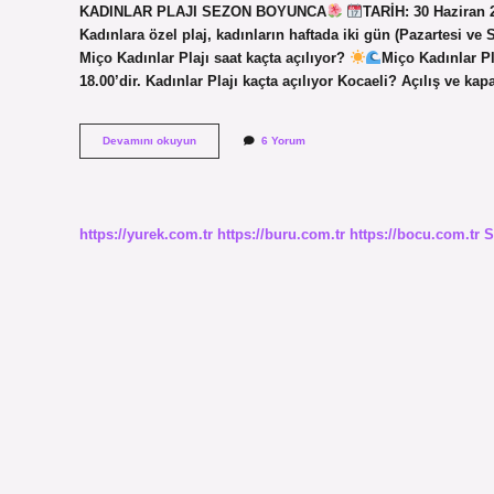
KADINLAR PLAJI SEZON BOYUNCA
TARİH: 30 Haziran 
Kadınlara özel plaj, kadınların haftada iki gün (Pazartesi ve Sa
Miço Kadınlar Plajı saat kaçta açılıyor?
Miço Kadınlar P
18.00’dir. Kadınlar Plajı kaçta açılıyor Kocaeli? Açılış ve kap
Kefken
Devamını okuyun
6 Yorum
Kadınlar
Plajı
Kaçta
Açılıyor
https://yurek.com.tr
https://buru.com.tr
https://bocu.com.tr
S