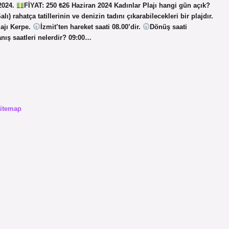
2024.
FİYAT: 250 ₺26 Haziran 2024 Kadınlar Plajı hangi gün açık?
lı) rahatça tatillerinin ve denizin tadını çıkarabilecekleri bir plajdır.
lajı Kerpe.
İzmit’ten hareket saati 08.00’dir.
Dönüş saati
anış saatleri nelerdir? 09:00…
itemap