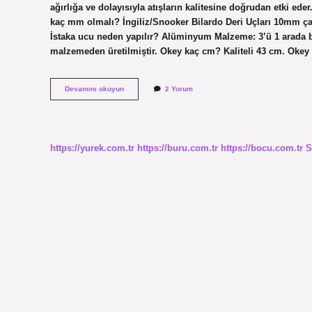
ağırlığa ve dolayısıyla atışların kalitesine doğrudan etki ede
kaç mm olmalı? İngiliz/Snooker Bilardo Deri Uçları 10mm çap
İstaka ucu neden yapılır? Alüminyum Malzeme: 3’ü 1 arada bi
malzemeden üretilmiştir. Okey kaç cm? Kaliteli 43 cm. Okey
Istaka
Devamını okuyun
2 Yorum
Boyu
Kaç
Cm
https://yurek.com.tr
https://buru.com.tr
https://bocu.com.tr
S