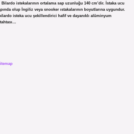
r. Bilardo istekalarının ortalama sap uzunluğu 140 cm’dir. İstaka ucu
ında olup İngiliz veya snooker ıstakalarının boyutlarına uygundur.
lardo isteka ucu şekillendirici hafif ve dayanıklı alüminyum
 tahtası…
itemap