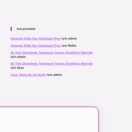
Son yorumlar
Sömelek Köfte Kaç Dakikada Pişer
için
admin
Sömelek Köfte Kaç Dakikada Pişer
için
Rabia
Ilk Türk Devletinde Toplumsal Yapının Özellikleri Nelerdir
için
admin
Ilk Türk Devletinde Toplumsal Yapının Özellikleri Nelerdir
için
Ayaz
Çene Altına Ne Ad Verilir
için
admin