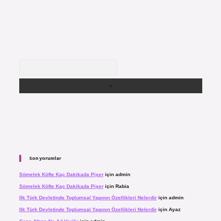
Arama
Son yorumlar
Sömelek Köfte Kaç Dakikada Pişer
için
admin
Sömelek Köfte Kaç Dakikada Pişer
için
Rabia
Ilk Türk Devletinde Toplumsal Yapının Özellikleri Nelerdir
için
admin
Ilk Türk Devletinde Toplumsal Yapının Özellikleri Nelerdir
için
Ayaz