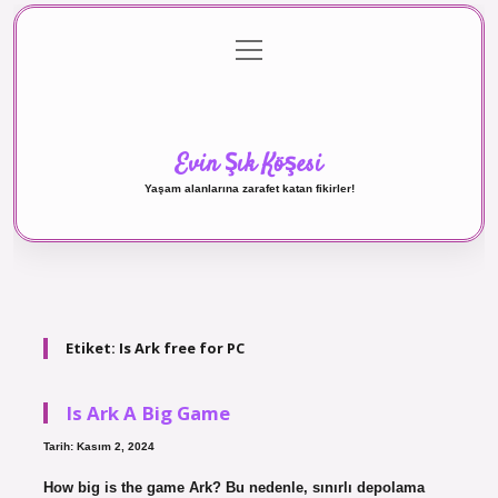
menüyü
Anasayfa
Gizlilik Politikası
Yasal Uyarı
aç
Hakkımızda
Evin Şık Köşesi
Yaşam alanlarına zarafet katan fikirler!
Etiket:
Is Ark free for PC
Is Ark A Big Game
Tarih: Kasım 2, 2024
How big is the game Ark? Bu nedenle, sınırlı depolama