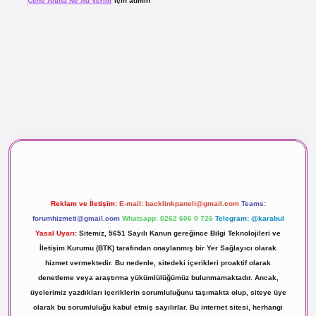
Çene Altına Ne Ad Verilir
için
admin
aç izle
Reklam ve İletişim:
E-mail:
backlinkpaneli@gmail.com
Teams:
forumhizmeti@gmail.com
Whatsapp: 0262 606 0 726
Telegram: @karabul
Yasal Uyarı:
Sitemiz, 5651 Sayılı Kanun gereğince Bilgi Teknolojileri ve
İletişim Kurumu (BTK) tarafından onaylanmış bir Yer Sağlayıcı olarak
hizmet vermektedir. Bu nedenle, sitedeki içerikleri proaktif olarak
denetleme veya araştırma yükümlülüğümüz bulunmamaktadır. Ancak,
üyelerimiz yazdıkları içeriklerin sorumluluğunu taşımakta olup, siteye üye
olarak bu sorumluluğu kabul etmiş sayılırlar. Bu internet sitesi, herhangi