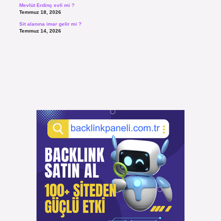
Mevlüt Erdinç evli mi ?
Temmuz 18, 2026
Sit alanına imar gelir mi ?
Temmuz 14, 2026