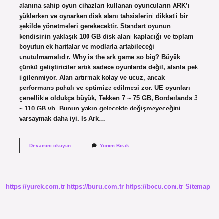
alanına sahip oyun cihazları kullanan oyuncuların ARK’ı
yüklerken ve oynarken disk alanı tahsislerini dikkatli bir
şekilde yönetmeleri gerekecektir. Standart oyunun
kendisinin yaklaşık 100 GB disk alanı kapladığı ve toplam
boyutun ek haritalar ve modlarla artabileceği
unutulmamalıdır. Why is the ark game so big? Büyük
çünkü geliştiriciler artık sadece oyunlarda değil, alanla pek
ilgilenmiyor. Alan artırmak kolay ve ucuz, ancak
performans pahalı ve optimize edilmesi zor. UE oyunları
genellikle oldukça büyük, Tekken 7 ~ 75 GB, Borderlands 3
~ 110 GB vb. Bunun yakın gelecekte değişmeyeceğini
varsaymak daha iyi. Is Ark…
Is
Devamını okuyun
Yorum Bırak
Ark
A
Big
Game
https://yurek.com.tr
https://buru.com.tr
https://bocu.com.tr
Sitemap