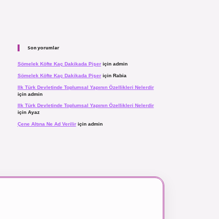
Son yorumlar
Sömelek Köfte Kaç Dakikada Pişer
için
admin
Sömelek Köfte Kaç Dakikada Pişer
için
Rabia
Ilk Türk Devletinde Toplumsal Yapının Özellikleri Nelerdir
için
admin
Ilk Türk Devletinde Toplumsal Yapının Özellikleri Nelerdir
için
Ayaz
Çene Altına Ne Ad Verilir
için
admin