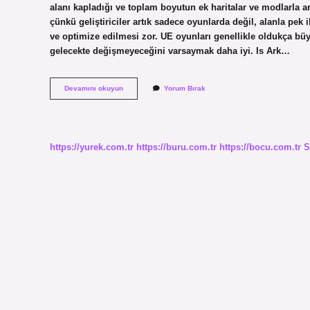
alanı kapladığı ve toplam boyutun ek haritalar ve modlarla 
çünkü geliştiriciler artık sadece oyunlarda değil, alanla pek
ve optimize edilmesi zor. UE oyunları genellikle oldukça b
gelecekte değişmeyeceğini varsaymak daha iyi. Is Ark…
Is
Devamını okuyun
Yorum Bırak
Ark
A
Big
Game
https://yurek.com.tr
https://buru.com.tr
https://bocu.com.tr
S