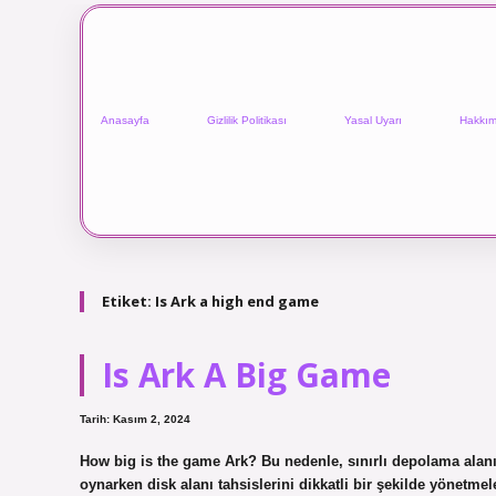
Anasayfa
Gizlilik Politikası
Yasal Uyarı
Hakkım
Etiket:
Is Ark a high end game
Is Ark A Big Game
Tarih: Kasım 2, 2024
How big is the game Ark? Bu nedenle, sınırlı depolama alan
oynarken disk alanı tahsislerini dikkatli bir şekilde yönetme