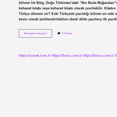
bilinen Irk Bitig, Doğu Türkistan’daki “Bin Buda Mağaraları”
kehanet kitabı veya kehanet kitabı olarak çevrilebilir. Kitabın b
Türkçe dönemi mi? Eski Türkçede yazıldığı bilinen en eski met
kesin olarak tarihlendirilebilen ebedi dilde yazılmış ilk yazı
Irk
Devamını okuyun
2 Yorum
Bitig
Eski
Türkçe
Dönemi
Mi
https://yurek.com.tr
https://buru.com.tr
https://bocu.com.tr
S