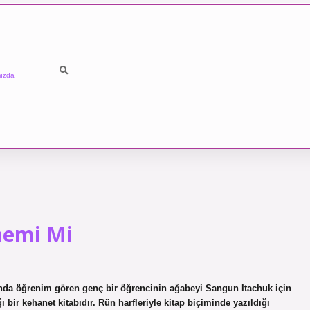
ızda
önemi Mi
rı’nda öğrenim gören genç bir öğrencinin ağabeyi Sangun Itachuk için
ı bir kehanet kitabıdır. Rün harfleriyle kitap biçiminde yazıldığı