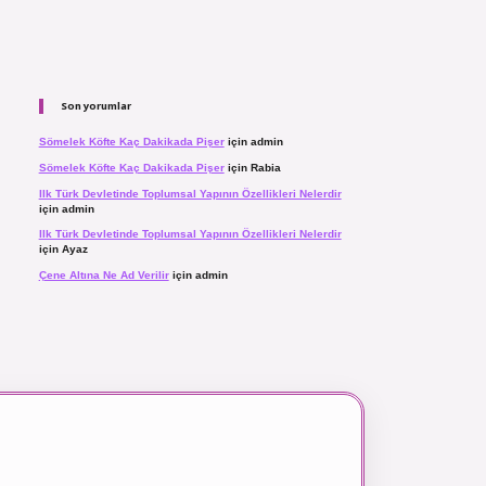
Son yorumlar
Sömelek Köfte Kaç Dakikada Pişer
için
admin
Sömelek Köfte Kaç Dakikada Pişer
için
Rabia
Ilk Türk Devletinde Toplumsal Yapının Özellikleri Nelerdir
için
admin
Ilk Türk Devletinde Toplumsal Yapının Özellikleri Nelerdir
için
Ayaz
Çene Altına Ne Ad Verilir
için
admin