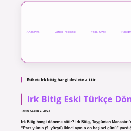
Anasayfa
Gizlilik Politikası
Yasal Uyarı
Hakkım
Etiket:
Irk bitig hangi devlete aittir
Irk Bitig Eski Türkçe D
Tarih: Kasım 2, 2024
Irk Bitig hangi döneme aittir? Irk Bitig, Taygüntan Manastı
“Pars yılının (9. yüzyıl) ikinci ayının on beşinci günü” yazdığ