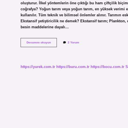
oluşturur. İlkel yöntemlerin öne çıktığı bu ham çiftçilik biç
coğrafya? Yoğun tarım veya yoğun tarım, en yüksek verimi el
kullanılır. Tüm teknik ve bilimsel önlemler alınır. Tarımın esk
Ekstansif yetiştiricilik ne demek? Ekstansif tarım; Plankton
besin maddelerine dayalı…
Ekstansif
Devamını okuyun
2 Yorum
Tarım
Ne
Demek
Coğrafya
https://yurek.com.tr
https://buru.com.tr
https://bocu.com.tr
S