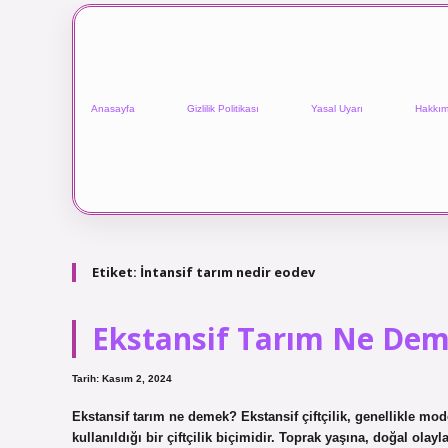
Anasayfa
Gizlilik Politikası
Yasal Uyarı
Hakkım
Etiket:
İntansif tarım nedir eodev
Ekstansif Tarım Ne Dem
Tarih: Kasım 2, 2024
Ekstansif tarım ne demek? Ekstansif çiftçilik, genellikle mod
kullanıldığı bir çiftçilik biçimidir. Toprak yaşına, doğal olayl