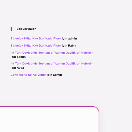
Son yorumlar
Sömelek Köfte Kaç Dakikada Pişer
için
admin
Sömelek Köfte Kaç Dakikada Pişer
için
Rabia
Ilk Türk Devletinde Toplumsal Yapının Özellikleri Nelerdir
için
admin
Ilk Türk Devletinde Toplumsal Yapının Özellikleri Nelerdir
için
Ayaz
Çene Altına Ne Ad Verilir
için
admin