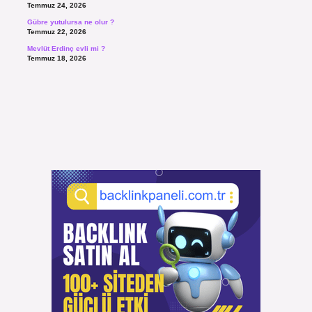
Temmuz 24, 2026
Gübre yutulursa ne olur ?
Temmuz 22, 2026
Mevlüt Erdinç evli mi ?
Temmuz 18, 2026