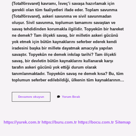
(Totalförsvaret) kavramı, İsveç’i savaşa hazırlamak için
gerekli olan tüm faaliyetleri ifade eder. Toplam savunma
(Totalförsvaret), askeri savunma ve sivil savunmadan
oluşur. Sivil savunma, toplumun tamamını savaştan ve
savaş tehdidinden korumakla ilgilidir. Topyekün bir hareket
ne demek? Tam ölçekli savaş, bir milletin askeri gücünü
yok etmek için bütün kaynaklarını seferber ederek kendi
iradesini başka bir millete dayatmak amacıyla yapılan
savaştır. Topyekün ne demek inkılap tarihi? Tam ölçekli
savaş, bir devletin bütün kaynaklarını kullanarak karşı
tarafın askeri gücünü yok ettiği durum olarak
tanımlanmaktadır. Topyekün savaş ne demek kısa? Bu, tüm
toplumun seferber edilebildiği, ülkenin tüm kaynaklarının…
Topyekün
Devamını okuyun
Yorum Bırak
Yaşamak
Ne
Demek
https://yurek.com.tr
https://buru.com.tr
https://bocu.com.tr
Sitemap