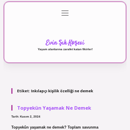
menüyü
Anasayfa
Gizlilik Politikası
Yasal Uyarı
aç
Hakkımızda
Evin Şık Köşesi
Yaşam alanlarına zarafet katan fikirler!
Etiket:
Inkılapçı kişilik özelliği ne demek
Topyekün Yaşamak Ne Demek
Tarih: Kasım 2, 2024
Topyekûn yaşamak ne demek? Toplam savunma