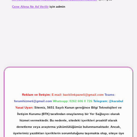
Çene Altına Ne Ad Verilir
için
admin
aç izle
Reklam ve İletişim:
E-mail:
backlinkpaneli@gmail.com
Teams:
forumhizmeti@gmail.com
Whatsapp: 0262 606 0 726
Telegram: @karabul
Yasal Uyarı:
Sitemiz, 5651 Sayılı Kanun gereğince Bilgi Teknolojileri ve
İletişim Kurumu (BTK) tarafından onaylanmış bir Yer Sağlayıcı olarak
hizmet vermektedir. Bu nedenle, sitedeki içerikleri proaktif olarak
denetleme veya araştırma yükümlülüğümüz bulunmamaktadır. Ancak,
üyelerimiz yazdıkları içeriklerin sorumluluğunu taşımakta olup, siteye üye