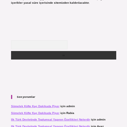
içerikler yasal süre içerisinde sitemizden kaldırılacaktır.
Arama
Son yorumlar
Sömelek Köfte Kaç Dakikada Pişer
için
admin
Sömelek Köfte Kaç Dakikada Pişer
için
Rabia
Ilk Türk Devletinde Toplumsal Yapının Özellikleri Nelerdir
için
admin
Ilk Türk Devletinde Toplumsal Yapının Özellikleri Nelerdir
için
Ayaz