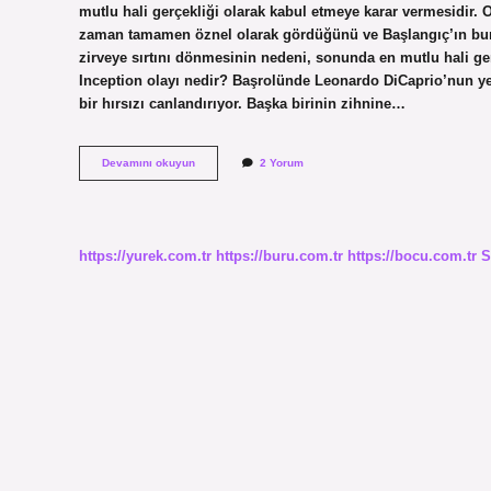
mutlu hali gerçekliği olarak kabul etmeye karar vermesidir. 
zaman tamamen öznel olarak gördüğünü ve Başlangıç’ın bunu
zirveye sırtını dönmesinin nedeni, sonunda en mutlu hali ger
Inception olayı nedir? Başrolünde Leonardo DiCaprio’nun yer a
bir hırsızı canlandırıyor. Başka birinin zihnine…
Inception
Devamını okuyun
2 Yorum
Rüya
Ne
Demek
https://yurek.com.tr
https://buru.com.tr
https://bocu.com.tr
S