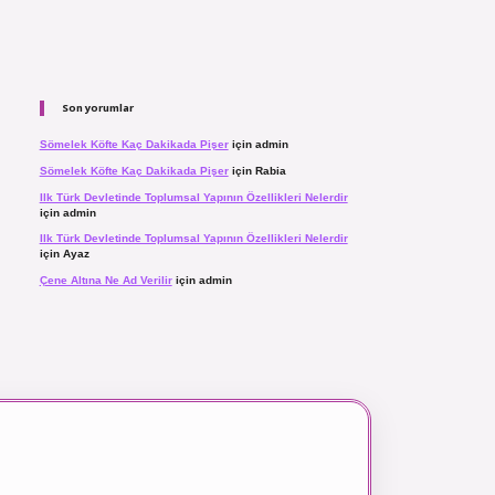
Son yorumlar
Sömelek Köfte Kaç Dakikada Pişer
için
admin
Sömelek Köfte Kaç Dakikada Pişer
için
Rabia
Ilk Türk Devletinde Toplumsal Yapının Özellikleri Nelerdir
için
admin
Ilk Türk Devletinde Toplumsal Yapının Özellikleri Nelerdir
için
Ayaz
Çene Altına Ne Ad Verilir
için
admin