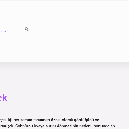
ızda
ek
erçekliği her zaman tamamen öznel olarak gördüğünü ve
irtmiştir. Cobb’un zirveye sırtını dönmesinin nedeni, sonunda en