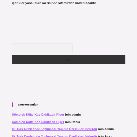
içerikler yasal süre içerisinde sitemizden kaldırılacaktır.
Arama
Son yorumlar
Sömelek Köfte Kaç Dakikada Pişer
için
admin
Sömelek Köfte Kaç Dakikada Pişer
için
Rabia
Ilk Türk Devletinde Toplumsal Yapının Özellikleri Nelerdir
için
admin
Ilk Türk Devletinde Toplumsal Yapının Özellikleri Nelerdir
için
Ayaz