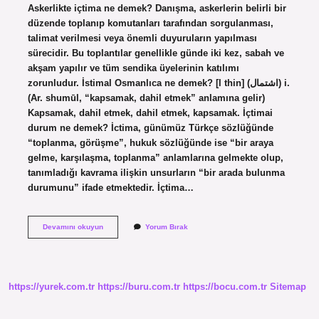
Askerlikte içtima ne demek? Danışma, askerlerin belirli bir
düzende toplanıp komutanları tarafından sorgulanması,
talimat verilmesi veya önemli duyuruların yapılması
sürecidir. Bu toplantılar genellikle günde iki kez, sabah ve
akşam yapılır ve tüm sendika üyelerinin katılımı
zorunludur. İstimal Osmanlıca ne demek? [l thin] (ﺍﺷﺘﻤﺎﻝ) i.
(Ar. shumūl, “kapsamak, dahil etmek” anlamına gelir)
Kapsamak, dahil etmek, dahil etmek, kapsamak. İçtimai
durum ne demek? İctima, günümüz Türkçe sözlüğünde
“toplanma, görüşme”, hukuk sözlüğünde ise “bir araya
gelme, karşılaşma, toplanma” anlamlarına gelmekte olup,
tanımladığı kavrama ilişkin unsurların “bir arada bulunma
durumunu” ifade etmektedir. İçtima…
Istima
Devamını okuyun
Yorum Bırak
Ne
Demek
https://yurek.com.tr
https://buru.com.tr
https://bocu.com.tr
Sitemap