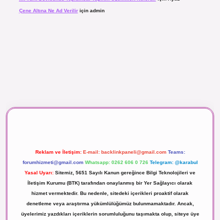
Çene Altına Ne Ad Verilir
için
admin
aç izle
Reklam ve İletişim:
E-mail:
backlinkpaneli@gmail.com
Teams:
forumhizmeti@gmail.com
Whatsapp: 0262 606 0 726
Telegram: @karabul
Yasal Uyarı:
Sitemiz, 5651 Sayılı Kanun gereğince Bilgi Teknolojileri ve
İletişim Kurumu (BTK) tarafından onaylanmış bir Yer Sağlayıcı olarak
hizmet vermektedir. Bu nedenle, sitedeki içerikleri proaktif olarak
denetleme veya araştırma yükümlülüğümüz bulunmamaktadır. Ancak,
üyelerimiz yazdıkları içeriklerin sorumluluğunu taşımakta olup, siteye üye