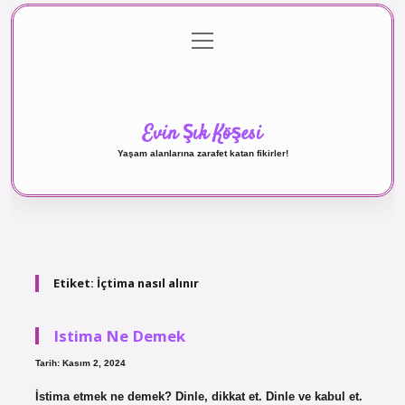
menüyü
Anasayfa
Gizlilik Politikası
Yasal Uyarı
aç
Hakkımızda
Evin Şık Köşesi
Yaşam alanlarına zarafet katan fikirler!
Etiket:
İçtima nasıl alınır
Istima Ne Demek
Tarih: Kasım 2, 2024
İstima etmek ne demek? Dinle, dikkat et. Dinle ve kabul et.